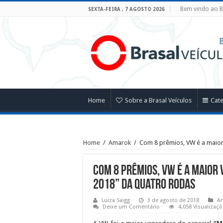
Bem vindo ao B
SEXTA-FEIRA , 7 AGOSTO 2026
Home
Sobre a Brasal Veículos
Cat
Home
/
Amarok
/
Com 8 prêmios, VW é a maio
Com 8 prêmios, VW é a maior
2018” da Quatro Rodas
Luiza Saigg
3 de agosto de 2018
A
Deixe um Comentário
4,058 Visualizaç