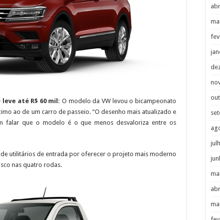
abr
ma
fev
jan
de
no
ou
leve até R$ 60 mil:
O modelo da VW levou o bicampeonato
ximo ao de um carro de passeio. “O desenho mais atualizado e
se
em falar que o modelo é o que menos desvaloriza entre os
ag
jul
de utilitários de entrada por oferecer o projeto mais moderno
jun
isco nas quatro rodas.
ma
abr
ma
fev