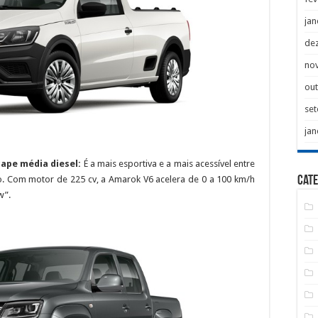
jan
de
no
ou
se
jan
ape média diesel:
É a mais esportiva e a mais acessível entre
Cate
. Com motor de 225 cv, a Amarok V6 acelera de 0 a 100 km/h
w”.