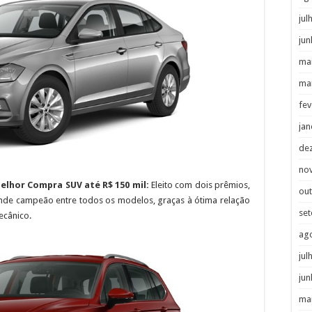
jul
jun
ma
ma
fev
jan
de
no
elhor Compra SUV até R$ 150 mil:
Eleito com dois prêmios,
ou
nde campeão entre todos os modelos, graças à ótima relação
se
ecânico.
ag
jul
jun
ma