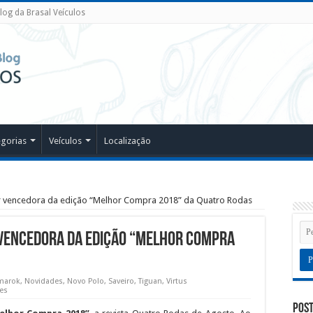
log da Brasal Veículos
egorias
Veículos
Localização
r vencedora da edição “Melhor Compra 2018” da Quatro Rodas
 vencedora da edição “Melhor Compra
marok
,
Novidades
,
Novo Polo
,
Saveiro
,
Tiguan
,
Virtus
ões
Post