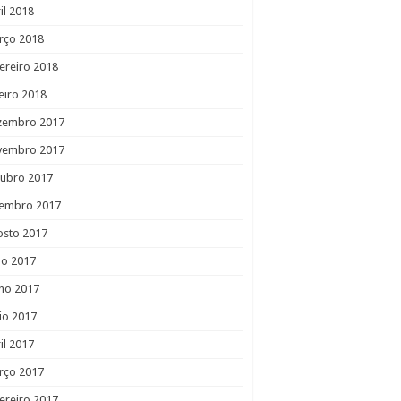
il 2018
rço 2018
ereiro 2018
eiro 2018
zembro 2017
vembro 2017
tubro 2017
tembro 2017
osto 2017
ho 2017
ho 2017
io 2017
il 2017
rço 2017
ereiro 2017