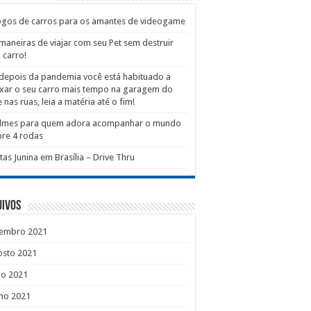
ogos de carros para os amantes de videogame
maneiras de viajar com seu Pet sem destruir
 carro!
depois da pandemia você está habituado a
xar o seu carro mais tempo na garagem do
 nas ruas, leia a matéria até o fim!
filmes para quem adora acompanhar o mundo
re 4 rodas
tas Junina em Brasília – Drive Thru
uivos
tembro 2021
osto 2021
ho 2021
ho 2021