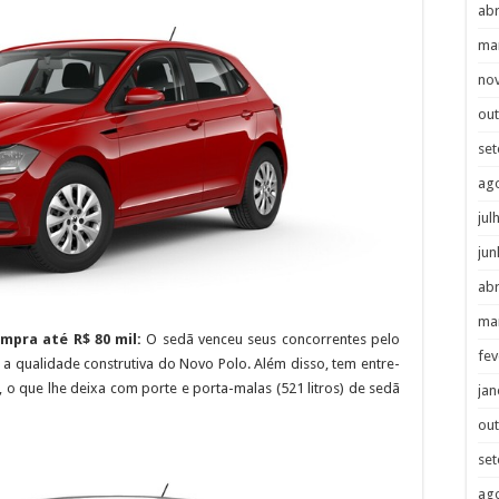
abr
ma
no
ou
se
ag
jul
jun
abr
ma
mpra até R$ 80 mil:
O sedã venceu seus concorrentes pelo
fev
a qualidade construtiva do Novo Polo. Além disso, tem entre-
 o que lhe deixa com porte e porta-malas (521 litros) de sedã
jan
ou
se
ag