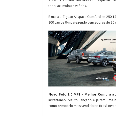
A VW foi a maior vencedora do especial
“M
todo, acumulou 8 vitórias.
E mais: o Tiguan Allspace Comfortline 250 
800 carros 0km, elegendo vencedores de 25 
Novo Polo 1.0 MPI – Melhor Compra at
instantâneo. Mal foi lançado e já tem uma
como 4º modelo mais vendido no Brasil neste