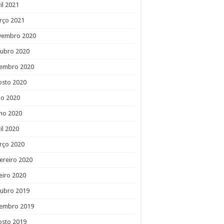
il 2021
rço 2021
vembro 2020
tubro 2020
tembro 2020
osto 2020
ho 2020
ho 2020
il 2020
rço 2020
ereiro 2020
eiro 2020
tubro 2019
tembro 2019
osto 2019