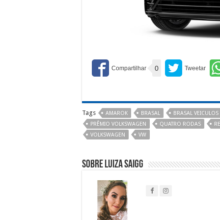
0
Tags
AMAROK
BRASAL
BRASAL VEICULOS
PRÊMIO VOLKSWAGEN
QUATRO RODAS
R
VOLKSWAGEN
VW
Sobre Luiza Saigg