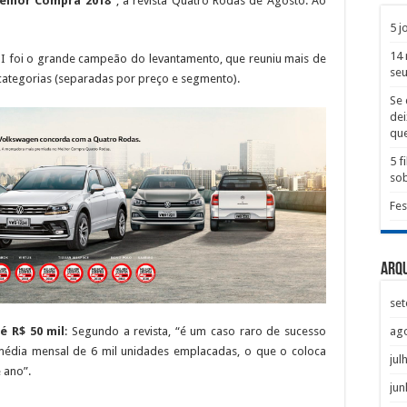
elhor Compra 2018”
, a revista Quatro Rodas de Agosto. Ao
5 j
14 
TSI foi o grande campeão do levantamento, que reuniu mais de
seu
categorias (separadas por preço e segmento).
Se 
dei
que
5 
sob
Fes
Arq
se
ag
é R$ 50 mil
: Segundo a revista, “é um caso raro de sucesso
 média mensal de 6 mil unidades emplacadas, o que o coloca
jul
 ano”.
jun