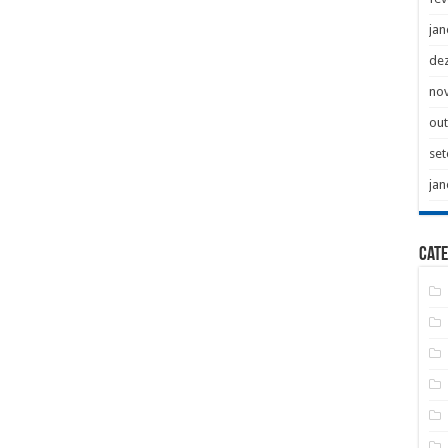
jan
de
no
ou
se
jan
Cate