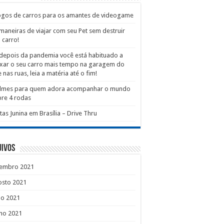
ogos de carros para os amantes de videogame
maneiras de viajar com seu Pet sem destruir
 carro!
depois da pandemia você está habituado a
xar o seu carro mais tempo na garagem do
 nas ruas, leia a matéria até o fim!
filmes para quem adora acompanhar o mundo
re 4 rodas
tas Junina em Brasília – Drive Thru
uivos
tembro 2021
osto 2021
ho 2021
ho 2021