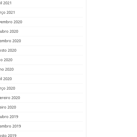
il 2021
rço 2021
vembro 2020
tubro 2020
tembro 2020
osto 2020
ho 2020
ho 2020
il 2020
rço 2020
ereiro 2020
eiro 2020
tubro 2019
tembro 2019
osto 2019