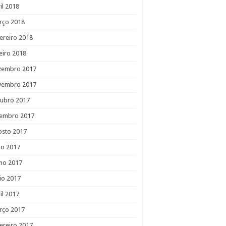
il 2018
rço 2018
ereiro 2018
eiro 2018
zembro 2017
vembro 2017
tubro 2017
tembro 2017
osto 2017
ho 2017
ho 2017
io 2017
il 2017
rço 2017
ereiro 2017