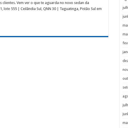
s clientes. Vem ver o que te aguarda no novo sedan da
jul
, lote 555 | Ceilândia Sul, QNN 30 | Taguatinga, Pistão Sul em
jun
ma
ma
fev
jan
de
no
ou
se
ag
jul
jun
ma