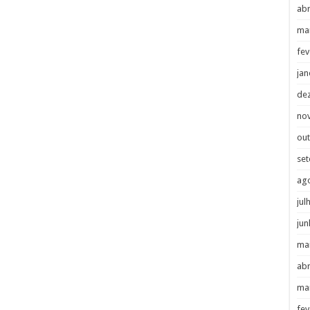
abr
ma
fev
jan
de
no
ou
se
ag
jul
jun
ma
abr
ma
fev