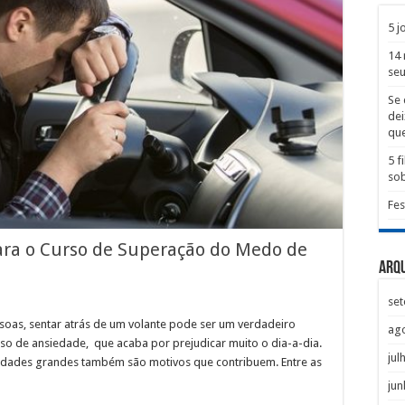
5 j
14 
seu
Se 
dei
que
5 
sob
Fes
para o Curso de Superação do Medo de
Arq
se
soas, sentar atrás de um volante pode ser um verdadeiro
ag
so de ansiedade, que acaba por prejudicar muito o dia-a-dia.
jul
cidades grandes também são motivos que contribuem. Entre as
jun