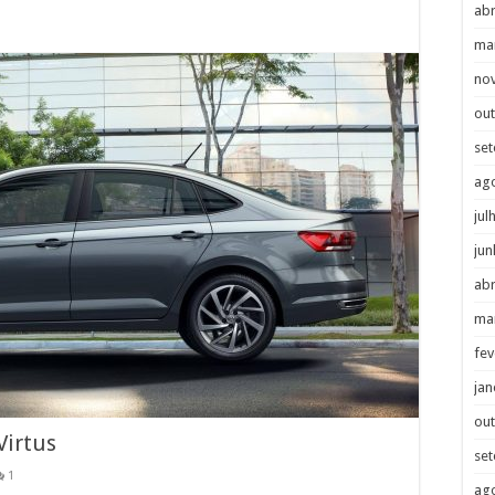
abr
ma
no
ou
se
ag
jul
jun
abr
ma
fev
jan
ou
Virtus
se
1
ag