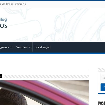
g da Brasal Veículos
egorias
Veículos
Localização
8
Post