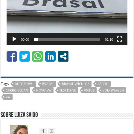
00:00
01:10
Tags
AUTOMÓVEL
BRASAL
BRASAL VEICULOS
CARRO
CARRO SEDAN
NOVO VW
TEST DRIVE
VIRTUS
VOLKSWAGEN
VW
Sobre Luiza Saigg