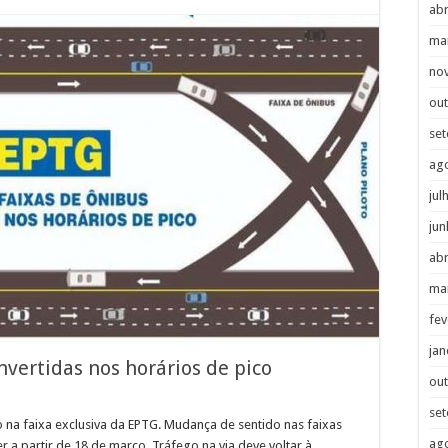
abr
ma
no
ou
se
ag
jul
jun
abr
ma
fev
jan
nvertidas nos horários de pico
ou
se
o na faixa exclusiva da EPTG. Mudança de sentido nas faixas
ag
 a partir de 18 de março. Tráfego na via deve voltar à