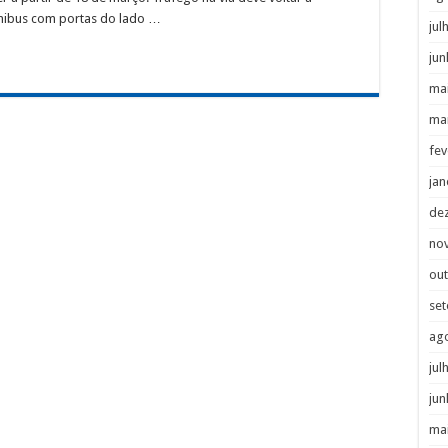
nibus com portas do lado …
jul
jun
ma
ma
fev
jan
de
no
ou
se
ag
jul
jun
ma