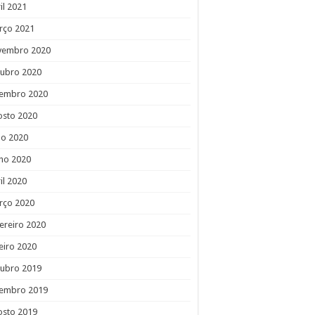
il 2021
rço 2021
vembro 2020
tubro 2020
tembro 2020
osto 2020
ho 2020
ho 2020
il 2020
rço 2020
ereiro 2020
eiro 2020
tubro 2019
tembro 2019
osto 2019