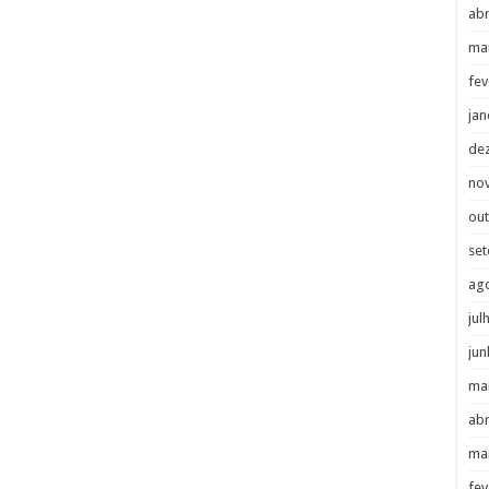
abr
ma
fev
jan
de
no
ou
se
ag
jul
jun
ma
abr
ma
fev