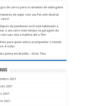
ogos de carros para os amantes de videogame
maneiras de viajar com seu Pet sem destruir
 carro!
depois da pandemia você está habituado a
xar o seu carro mais tempo na garagem do
 nas ruas, leia a matéria até o fim!
filmes para quem adora acompanhar o mundo
re 4 rodas
tas Junina em Brasília – Drive Thru
uivos
tembro 2021
osto 2021
ho 2021
ho 2021