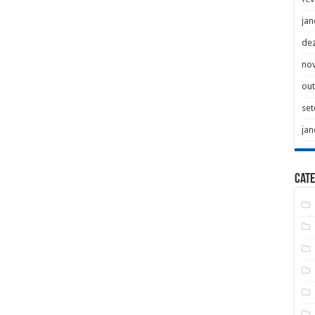
jan
de
no
ou
se
jan
Cate