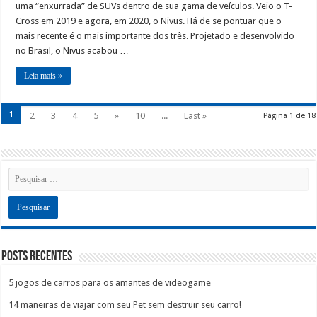
uma “enxurrada” de SUVs dentro de sua gama de veículos. Veio o T-
Cross em 2019 e agora, em 2020, o Nivus. Há de se pontuar que o
mais recente é o mais importante dos três. Projetado e desenvolvido
no Brasil, o Nivus acabou …
Leia mais »
1
2
3
4
5
»
10
...
Last »
Página 1 de 18
Posts recentes
5 jogos de carros para os amantes de videogame
14 maneiras de viajar com seu Pet sem destruir seu carro!