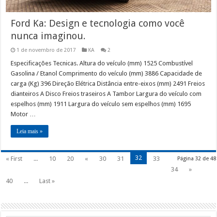
Ford Ka: Design e tecnologia como você
nunca imaginou.
1 de novembro de 2017
KA
2
Especificações Tecnicas. Altura do veículo (mm) 1525 Combustível
Gasolina / Etanol Comprimento do veículo (mm) 3886 Capacidade de
carga (Kg) 396 Direção Elétrica Distância entre-eixos (mm) 2491 Freios
dianteiros A Disco Freios traseiros A Tambor Largura do veículo com
espelhos (mm) 1911 Largura do veículo sem espelhos (mm) 1695
Motor …
Leia mais »
32
« First
...
10
20
«
30
31
33
Página 32 de 48
34
»
40
...
Last »