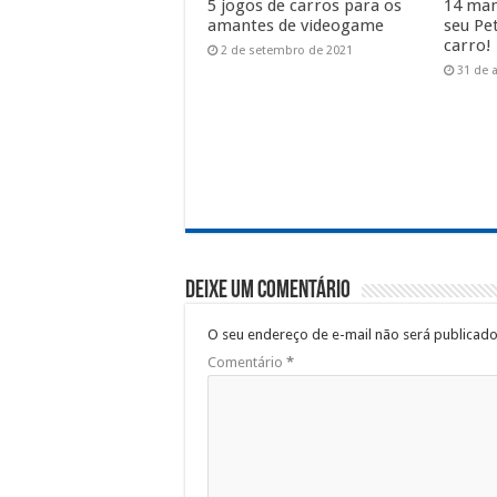
5 jogos de carros para os
14 man
amantes de videogame
seu Pe
carro!
2 de setembro de 2021
31 de 
Deixe um comentário
O seu endereço de e-mail não será publicado
Comentário
*