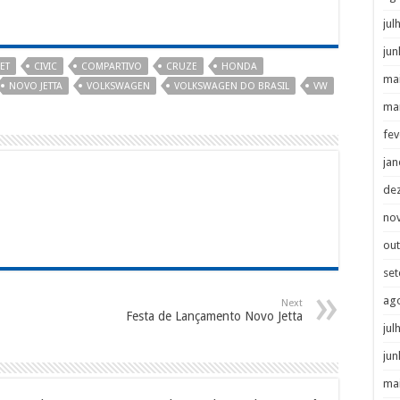
jul
jun
ET
CIVIC
COMPARTIVO
CRUZE
HONDA
ma
NOVO JETTA
VOLKSWAGEN
VOLKSWAGEN DO BRASIL
VW
ma
fev
jan
de
no
ou
se
ag
Next
Festa de Lançamento Novo Jetta
jul
jun
ma