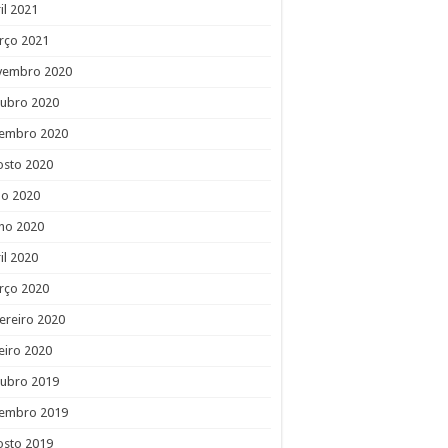
il 2021
rço 2021
vembro 2020
tubro 2020
tembro 2020
osto 2020
ho 2020
ho 2020
il 2020
rço 2020
ereiro 2020
eiro 2020
tubro 2019
tembro 2019
osto 2019