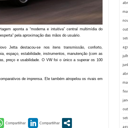
abr
ma
no
tagem aponta a “moderna e intuitiva” central multimídia do
ou
“desperta” pela aproximação das mãos do usuário.
se
ag
o Jetta destacou-se nos itens transmissão, conforto,
mia, espaço, estabilidade, instrumentos, manutenção (com as
jul
alas, preço e usabilidade. O VW foi o único a superar os 100
jun
abr
comparativos de imprensa. Ele também atropelou os rivais em
ma
fev
jan
ou
se
ag