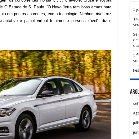
em os concorrentes Honda Civic, Chevrolet Cruze e Toyota
 de O Estado de S. Paulo. “O Novo Jetta tem boas armas para
5 j
luiu em pontos aparentes, como tecnologia. Nenhum rival traz
14 
aptativo e painel virtual totalmente personalizável”, diz o
seu
Se 
dei
que
5 
sob
Fes
Arq
se
ag
jul
jun