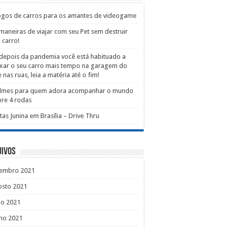
ogos de carros para os amantes de videogame
maneiras de viajar com seu Pet sem destruir
 carro!
depois da pandemia você está habituado a
xar o seu carro mais tempo na garagem do
 nas ruas, leia a matéria até o fim!
filmes para quem adora acompanhar o mundo
re 4 rodas
tas Junina em Brasília – Drive Thru
uivos
tembro 2021
osto 2021
ho 2021
ho 2021