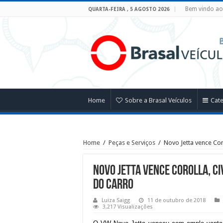
Bem vindo ao 
QUARTA-FEIRA , 5 AGOSTO 2026
Home
Sobre a Brasal Veículos
Cat
Home
/
Peças e Serviços
/
Novo Jetta vence Cor
Novo Jetta vence Corolla, Ci
do Carro
Luiza Saigg
11 de outubro de 2018
3,217 Visualizações