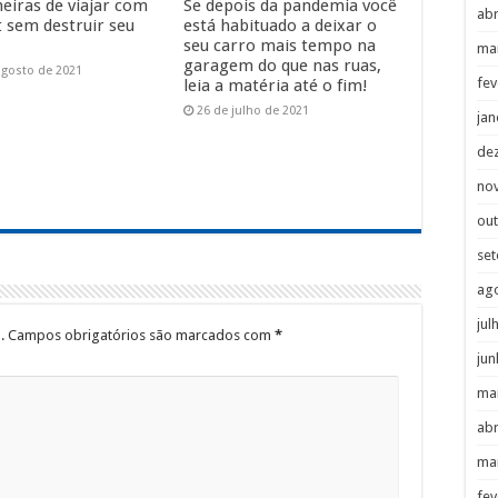
eiras de viajar com
Se depois da pandemia você
abr
t sem destruir seu
está habituado a deixar o
seu carro mais tempo na
ma
garagem do que nas ruas,
agosto de 2021
fev
leia a matéria até o fim!
26 de julho de 2021
jan
de
no
ou
se
ag
jul
.
Campos obrigatórios são marcados com
*
jun
ma
abr
ma
fev