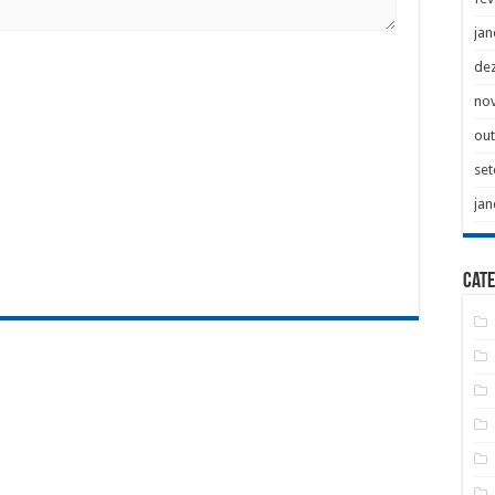
jan
de
no
ou
se
jan
Cate