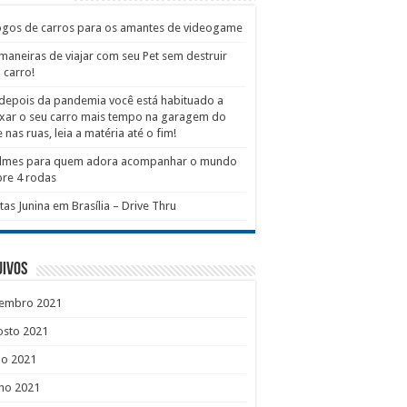
ogos de carros para os amantes de videogame
maneiras de viajar com seu Pet sem destruir
 carro!
depois da pandemia você está habituado a
xar o seu carro mais tempo na garagem do
 nas ruas, leia a matéria até o fim!
filmes para quem adora acompanhar o mundo
re 4 rodas
tas Junina em Brasília – Drive Thru
uivos
tembro 2021
osto 2021
ho 2021
ho 2021