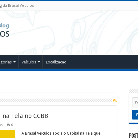
g da Brasal Veículos
egorias
Veículos
Localização
l na Tela no CCBB
os
0
A Brasal Veículos apoia o Capital na Tela que
Post