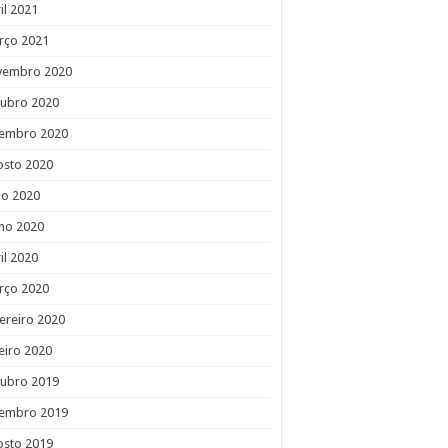
il 2021
rço 2021
vembro 2020
tubro 2020
tembro 2020
osto 2020
ho 2020
ho 2020
il 2020
rço 2020
ereiro 2020
eiro 2020
tubro 2019
tembro 2019
osto 2019