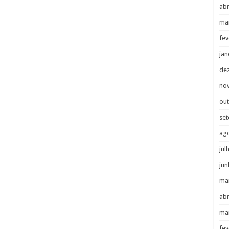
abr
ma
fev
jan
de
no
ou
se
ag
jul
jun
ma
abr
ma
fev