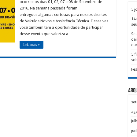
ocorre nos dias 01, 02, 07 e 08 de Setembro de
2016. Na semana passada foram
5 j
entregues algumas cortesias para nossos clientes
14 
de Veículos Novos e Assistência Técnica. Dessa vez
seu
você também tem a oportunidade de participar
desse evento que valoriza a …
Se 
dei
Leia mais »
que
5 
sob
Fes
Arq
se
ag
jul
jun