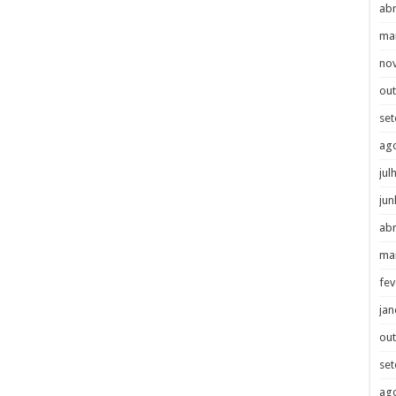
abr
ma
no
ou
se
ag
jul
jun
abr
ma
fev
jan
ou
se
ag