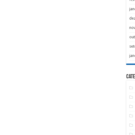
jan
de
no
ou
se
jan
Cate