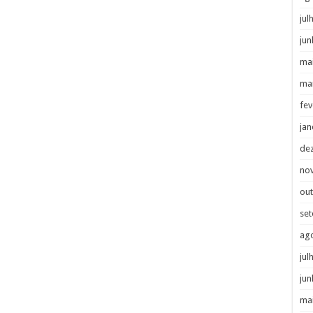
jul
jun
ma
ma
fev
jan
de
no
ou
se
ag
jul
jun
ma