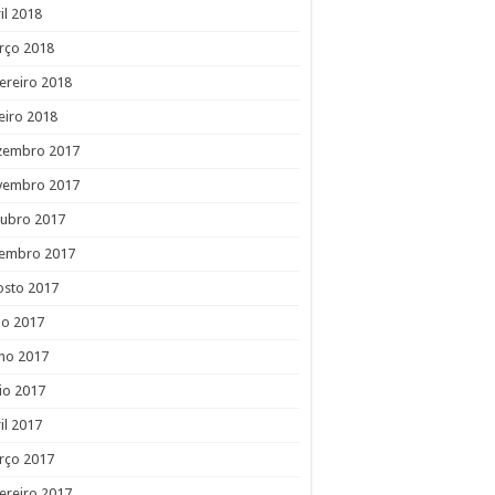
il 2018
rço 2018
ereiro 2018
eiro 2018
zembro 2017
vembro 2017
tubro 2017
tembro 2017
osto 2017
ho 2017
ho 2017
io 2017
il 2017
rço 2017
ereiro 2017