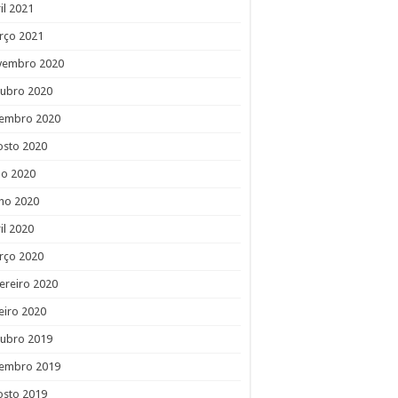
il 2021
rço 2021
vembro 2020
tubro 2020
tembro 2020
osto 2020
ho 2020
ho 2020
il 2020
rço 2020
ereiro 2020
eiro 2020
tubro 2019
tembro 2019
osto 2019