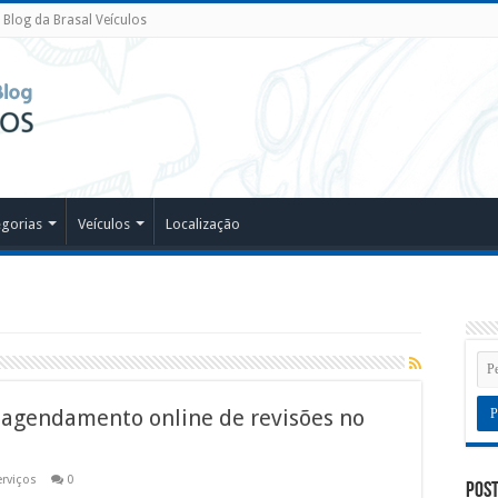
Blog da Brasal Veículos
egorias
Veículos
Localização
 agendamento online de revisões no
erviços
0
Post