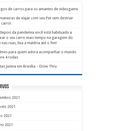
ogos de carros para os amantes de videogame
maneiras de viajar com seu Pet sem destruir
 carro!
depois da pandemia você está habituado a
xar o seu carro mais tempo na garagem do
 nas ruas, leia a matéria até o fim!
filmes para quem adora acompanhar o mundo
re 4 rodas
tas Junina em Brasília – Drive Thru
uivos
tembro 2021
osto 2021
ho 2021
ho 2021