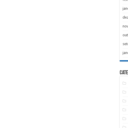
jan
de
no
ou
se
jan
Cate