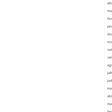
abr
ma
fev
jan
de
no
ou
se
ag
jul
jun
ma
abr
ma
fev