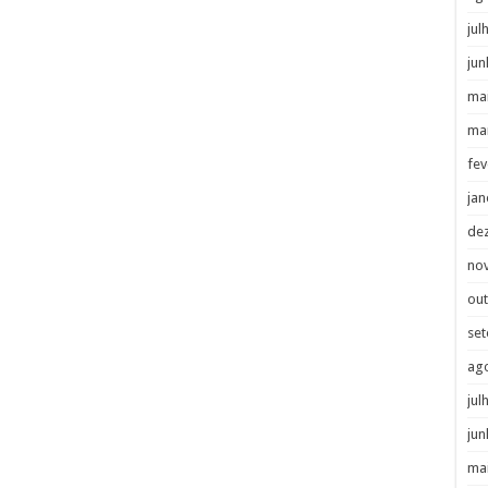
jul
jun
ma
ma
fev
jan
de
no
ou
se
ag
jul
jun
ma