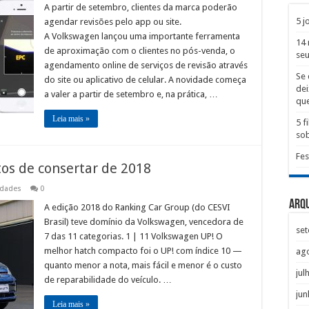
A partir de setembro, clientes da marca poderão
5 j
agendar revisões pelo app ou site.
A Volkswagen lançou uma importante ferramenta
14 
de aproximação com o clientes no pós-venda, o
seu
agendamento online de serviços de revisão através
Se 
do site ou aplicativo de celular. A novidade começa
dei
a valer a partir de setembro e, na prática, …
que
Leia mais »
5 
sob
Fes
tos de consertar de 2018
idades
0
Arq
A edição 2018 do Ranking Car Group (do CESVI
Brasil) teve domínio da Volkswagen, vencedora de
se
7 das 11 categorias. 1 | 11 Volkswagen UP! O
melhor hatch compacto foi o UP! com índice 10 —
ag
quanto menor a nota, mais fácil e menor é o custo
jul
de reparabilidade do veículo. …
jun
Leia mais »