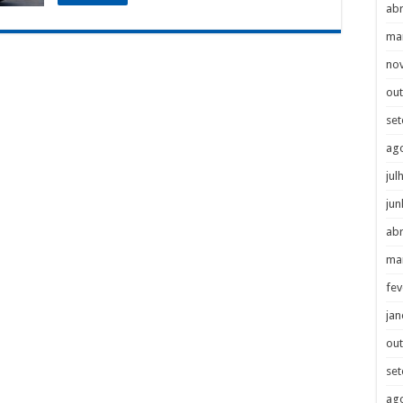
abr
ma
no
ou
se
ag
jul
jun
abr
ma
fev
jan
ou
se
ag