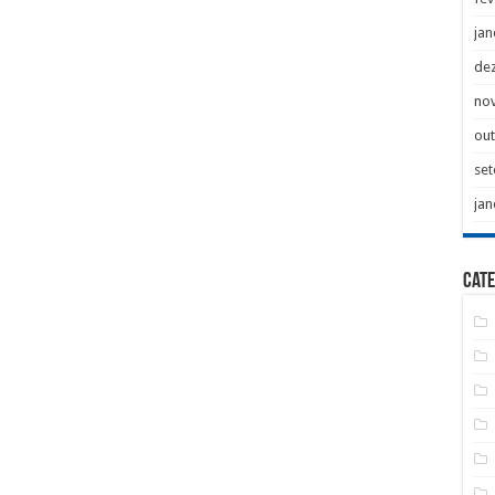
jan
de
no
ou
se
jan
Cate