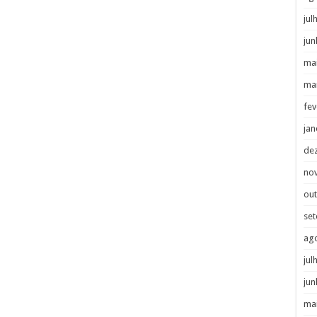
jul
jun
ma
ma
fev
jan
de
no
ou
se
ag
jul
jun
ma