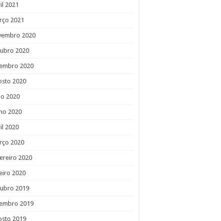
il 2021
rço 2021
vembro 2020
tubro 2020
tembro 2020
osto 2020
ho 2020
ho 2020
il 2020
rço 2020
ereiro 2020
eiro 2020
tubro 2019
tembro 2019
osto 2019