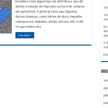
brasileiros tem algum tipo de deficiência, que dá
direito à isenção de impostos na hora de comprar
5 j
um automóvel. A gente já citou aqui algumas
14 
dessas doenças, como hérnia de disco, hepatite,
seu
osteoporose, diabetes, artrite, artrose, AVC e LER.
Só que muitos dos …
Se 
dei
Leia mais »
que
5 
sob
Fes
Arq
se
ag
jul
jun