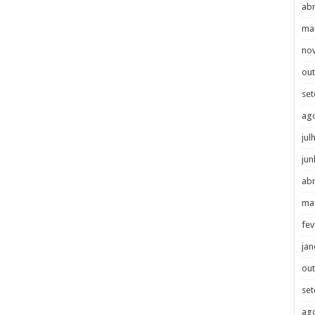
abr
ma
no
ou
se
ag
jul
jun
abr
ma
fev
jan
ou
se
ag