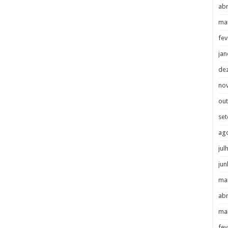
abr
ma
fev
jan
de
no
ou
se
ag
jul
jun
ma
abr
ma
fev