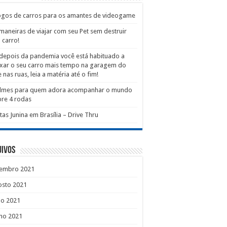
ogos de carros para os amantes de videogame
maneiras de viajar com seu Pet sem destruir
 carro!
depois da pandemia você está habituado a
xar o seu carro mais tempo na garagem do
 nas ruas, leia a matéria até o fim!
filmes para quem adora acompanhar o mundo
re 4 rodas
tas Junina em Brasília – Drive Thru
uivos
tembro 2021
osto 2021
ho 2021
ho 2021