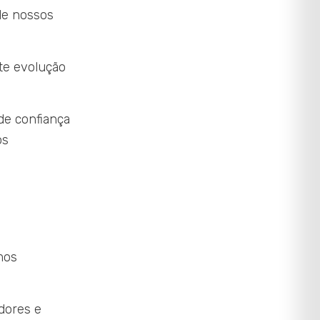
de nossos
te evolução
de confiança
os
mos
dores e