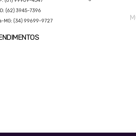
DF: (61) 99909-4547
O: (62) 3945-7396
M
a-MG: (34) 99699-9727
ENDIMENTOS