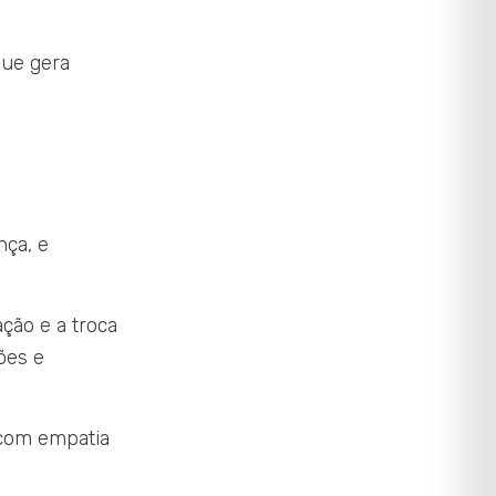
que gera
ça, e
ação e a troca
ões e
 com empatia