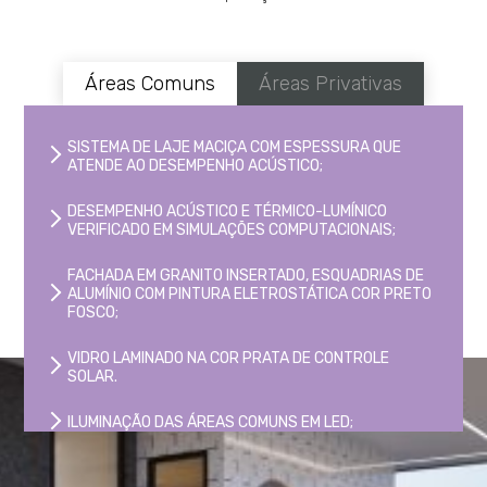
Áreas Comuns
Áreas Privativas
SISTEMA DE LAJE MACIÇA COM ESPESSURA QUE
ATENDE AO DESEMPENHO ACÚSTICO;
DESEMPENHO ACÚSTICO E TÉRMICO-LUMÍNICO
VERIFICADO EM SIMULAÇÕES COMPUTACIONAIS;
FACHADA EM GRANITO INSERTADO, ESQUADRIAS DE
ALUMÍNIO COM PINTURA ELETROSTÁTICA COR PRETO
FOSCO;
VIDRO LAMINADO NA COR PRATA DE CONTROLE
SOLAR.
ILUMINAÇÃO DAS ÁREAS COMUNS EM LED;
ELEVADORES DE ALTA TECNOLOGIA E BAIXO CUSTO
DE ENERGIA;