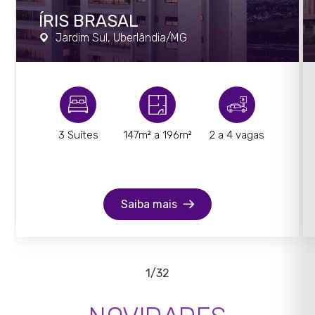
ÍRIS BRASAL
Jardim Sul, Uberlândia/MG
3 Suítes
147m² a 196m²
2 a 4 vagas
Saiba mais
1/32