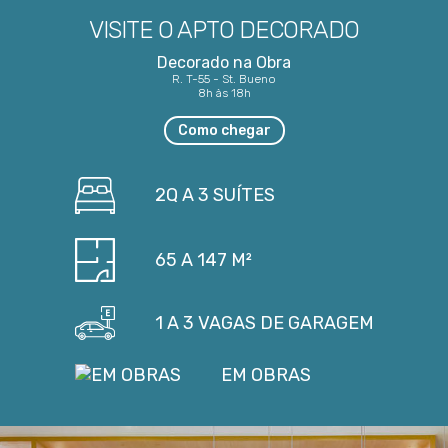
VISITE O APTO
DECORADO
Decorado na Obra
R. T-55 - St. Bueno
8h às 18h
Como chegar
2Q A 3 SUÍTES
65 A 147 M²
1 A 3 VAGAS DE GARAGEM
EM OBRAS