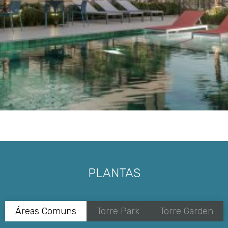
PISCINAS COBERTA E DESCOBERTA CLIMATIZADAS,
COM TRATAMENTO EM OZÔNIO
AMBIENTES DO LAZER ENTREGUES EQUIPADOS,
CLIMATIZADOS E DECORADOS/MOBILIADOS
CONFORME MATERIAL PUBLICITÁRIO
ACADEMIA AMPLA, COM MAIS DE 175M² COM ESPAÇO
EXTERNO DE 25M²
VAGA COM TOMADA PARA VEÍCULO E/OU BICICLETA
ELÉTRICA
IRRIGAÇÃO AUTOMATIZADA NO PAISAGISMO DAS
ÁREAS COMUNS
ÁREA COMUM ENTREGUE COM LÂMPADAS EM LED
PLANTAS
Áreas Comuns
Torre Park
Torre Garden