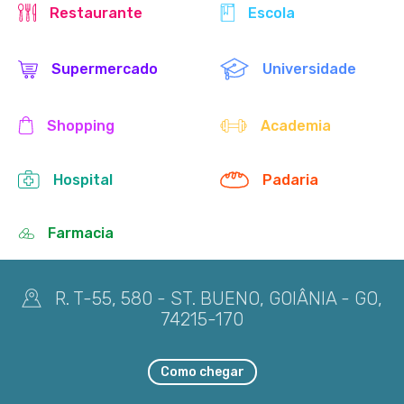
Restaurante
Escola
Supermercado
Universidade
Shopping
Academia
Hospital
Padaria
Farmacia
R. T-55, 580 - ST. BUENO, GOIÂNIA - GO,
74215-170
Como chegar