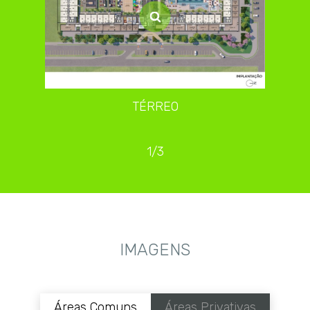
TÉRREO
1/3
IMAGENS
Áreas Comuns
Áreas Privativas