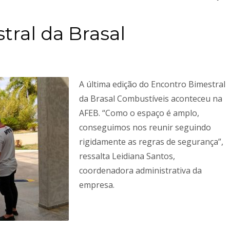
Ceilândia
QNN 30 Área Especial F
Fone: (61) 3035-6666
ral da Brasal
Park Sul
SGCV Sul Lote 12, Parte C, EPIA
Fone: (61) 3773-6655
A última edição do Encontro Bimestral
da Brasal Combustíveis aconteceu na
osco, enviando um e-mail para contato@brasal.com.br. Obrigado!
AFEB. “Como o espaço é amplo,
conseguimos nos reunir seguindo
rigidamente as regras de segurança”,
ressalta Leidiana Santos,
coordenadora administrativa da
empresa.