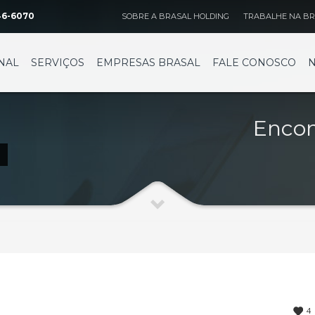
46-6070
SOBRE A BRASAL HOLDING
TRABALHE NA BR
BRASAL INCORPORAÇÕES
BRASAL VEÍCULOS
ia
Volkswagen
echo 2 Lote 630
SIA
NAL
SERVIÇOS
EMPRESAS BRASAL
FALE CONOSCO
N
(61) 4042-5677
SIA Trecho 01 Lote 555
Fone: (61) 3962-6666
ia
39 Quadra 248 Nº 61 Lote 22
Ceilândia
Encon
(62) 3414-8989
QNN 30 Área Especial F
Fone: (61) 3035-6666
ândia
s Vinhedos nº 1100
Taguatinga
(34) 2512-1213
Pistão Sul CSG 9
Fone: (61) 3030-6666
Ford
Taguatinga
Pistão Sul CSG 9
Fone: (61) 3030-6666
4