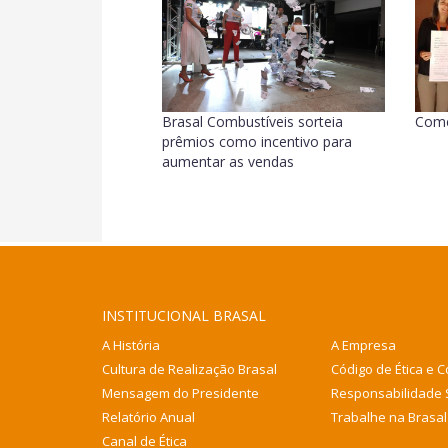
Brasal Combustíveis sorteia
Come
prêmios como incentivo para
aumentar as vendas
INSTITUCIONAL BRASAL
A História
A Empresa
Cultura de Realização Brasal
Código de Ética e 
Mensagem do Presidente
Responsabilidade 
Relatório Anual
Trabalhe na Brasal
Canal de Ética