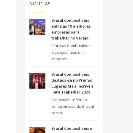
Taguatinga Setor Hoteleiro Sul
NOTÍCIAS
Área Especial de Postos – Pistão Sul
Brasília (DF)
Brasal Combustíveis
Fone: (61) 3036-9962
entre as 10 melhores
empresas para
trabalhar no Varejo
A Brasal Combustíveis
alcançou mais um
importan...
Brasal Combustíveis
destaca-se no Prêmio
Lugares Mais Incríveis
Para Trabalhar 2024
Premiação reflete o
compromisso da Brasal
com a...
Brasal Combustíveis é