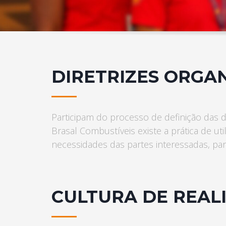
Fone: (62) 3488-1181 – 3488-1223
Unaí (MG)
Rodovia Três Jorge 7.300 Norte –
Bairro Tamboril
Fone: (38) 3677-4494
DIRETRIZES ORGA
Se você procura outrs contatos, entre em contato con
Participam do processo de definição das di
Brasal Combustíveis existe a prática de ut
necessidades das partes interessadas, pa
CULTURA DE REAL