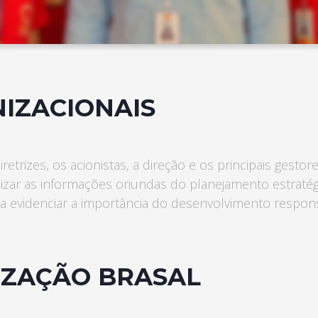
Ceilândia
QNN 30 Área Especial F
Fone: (61) 3035-6666
Park Sul
SGCV Sul Lote 12, Parte C, EPIA
Fone: (61) 3773-6655
NIZACIONAIS
osco, enviando um e-mail para contato@brasal.com.br. Obrigado!
retrizes, os acionistas, a direção e os principais gest
ilizar as informações oriundas do planejamento estratég
ra evidenciar a importância do desenvolvimento respon
IZAÇÃO BRASAL