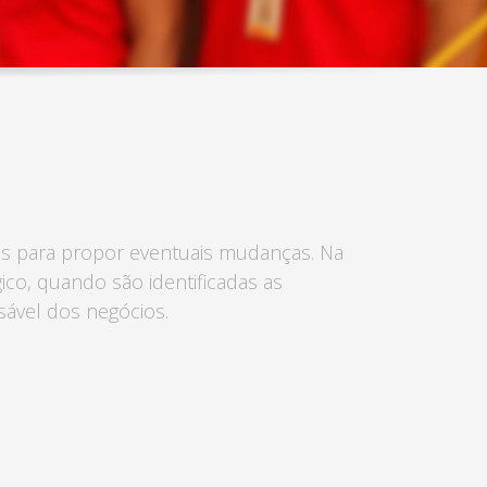
Taguatinga Setor Hoteleiro Sul
Área Especial de Postos – Pistão Sul
Brasília (DF)
Fone: (61) 3036-9962
ores para propor eventuais mudanças. Na
ico, quando são identificadas as
sável dos negócios.