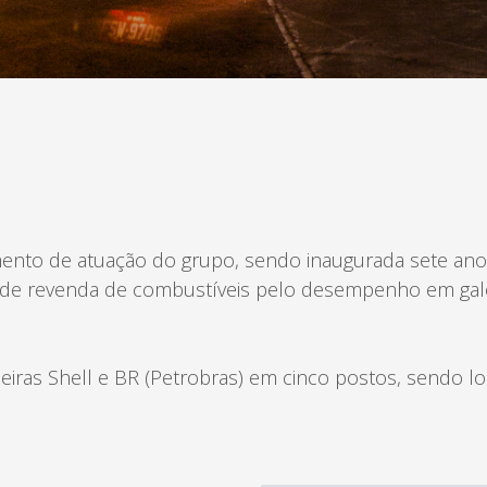
Ceilândia
QNN 30 Área Especial F
Fone: (61) 3035-6666
Park Sul
SGCV Sul Lote 12, Parte C, EPIA
Fone: (61) 3773-6655
osco, enviando um e-mail para contato@brasal.com.br. Obrigado!
ento de atuação do grupo, sendo inaugurada sete anos
de revenda de combustíveis pelo desempenho em galo
iras Shell e BR (Petrobras) em cinco postos, sendo loca