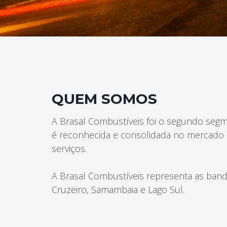
Fone: (62) 3488-1181 – 3488-1223
Unaí (MG)
Rodovia Três Jorge 7.300 Norte –
Bairro Tamboril
Fone: (38) 3677-4494
QUEM SOMOS
Se você procura outrs contatos, entre em contato con
A Brasal Combustíveis foi o segundo segm
é reconhecida e consolidada no mercado 
serviços.
A Brasal Combustíveis representa as bande
Cruzeiro, Samambaia e Lago Sul.