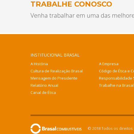
TRABALHE CONOSCO
Venha trabalhar em uma das melhores
INSTITUCIONAL BRASAL
A História
A Empresa
Cultura de Realização Brasal
Código de Ética e 
Mensagem do Presidente
Responsabilidade 
Relatório Anual
Trabalhe na Brasal
Canal de Ética
© 2018 Todos os direitos