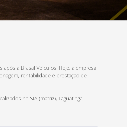
Taguatinga Setor Hoteleiro Sul
Área Especial de Postos – Pistão Sul
Brasília (DF)
Fone: (61) 3036-9962
 após a Brasal Veículos. Hoje, a empresa
nagem, rentabilidade e prestação de
lizados no SIA (matriz), Taguatinga,