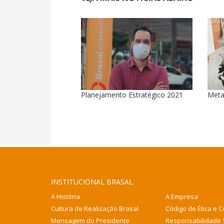
Planejamento Estratégico 2021
Meta
INSTITUCIONAL BRASAL
A História
A Empresa
Cultura de Realização Brasal
Código de Ética e 
Mensagem do Presidente
Responsabilidade 