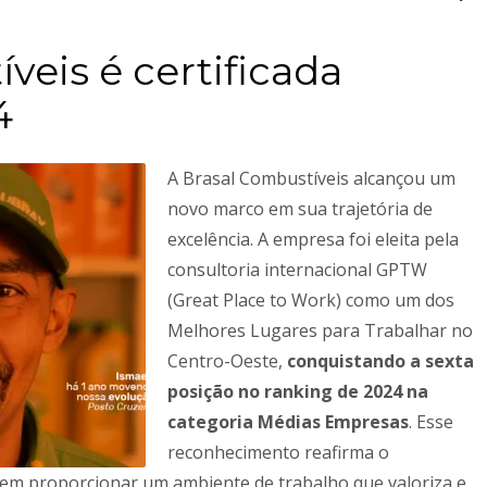
Ceilândia
QNN 30 Área Especial F
Fone: (61) 3035-6666
veis é certificada
4
Park Sul
SGCV Sul Lote 12, Parte C, EPIA
Fone: (61) 3773-6655
A Brasal Combustíveis alcançou um
novo marco em sua trajetória de
osco, enviando um e-mail para contato@brasal.com.br. Obrigado!
excelência. A empresa foi eleita pela
consultoria internacional GPTW
(Great Place to Work) como um dos
Melhores Lugares para Trabalhar no
Centro-Oeste,
conquistando a sexta
posição no ranking de 2024 na
categoria Médias Empresas
. Esse
reconhecimento reafirma o
em proporcionar um ambiente de trabalho que valoriza e