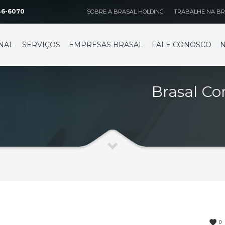
46-6070
SOBRE A BRASAL HOLDING
TRABALHE NA BR
BRASAL INCORPORAÇÕES
BRASAL VEÍCULOS
ia
Volkswagen
echo 2 Lote 630
SIA
NAL
SERVIÇOS
EMPRESAS BRASAL
FALE CONOSCO
N
(61) 4042-5677
SIA Trecho 01 Lote 555
Fone: (61) 3962-6666
ia
39 Quadra 248 Nº 61 Lote 22
Ceilândia
Brasal Co
(62) 3414-8989
QNN 30 Área Especial F
Fone: (61) 3035-6666
ândia
s Vinhedos nº 1100
Taguatinga
(34) 2512-1213
Pistão Sul CSG 9
Fone: (61) 3030-6666
Ford
Taguatinga
Pistão Sul CSG 9
Fone: (61) 3030-6666
0