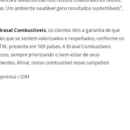
celência é testemunharmos nossos colaboradores felizes,
s. Um ambiente saudável gera resultados sustentáveis”,
Brasal Combustíveis
, os clientes têm a garantia de que
ais que se sentem valorizados e respeitados, conforme os
PTW, presente em 169 países. A Brasal Combustíveis
cesso, sempre priorizando o bem-estar de seus
clientes. Afinal, nosso combustível move campeões!
mprensa / GIM