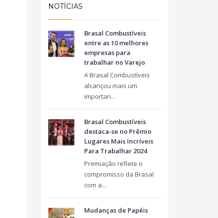
Taguatinga Setor Hoteleiro Sul
NOTÍCIAS
Área Especial de Postos – Pistão Sul
Brasília (DF)
Brasal Combustíveis
Fone: (61) 3036-9962
entre as 10 melhores
empresas para
trabalhar no Varejo
A Brasal Combustíveis
alcançou mais um
importan...
Brasal Combustíveis
destaca-se no Prêmio
Lugares Mais Incríveis
Para Trabalhar 2024
Premiação reflete o
compromisso da Brasal
com a...
Mudanças de Papéis