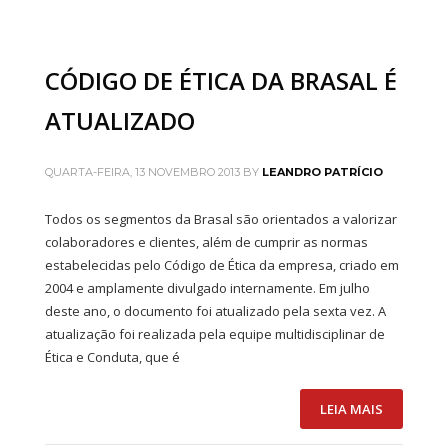
Rodovia Três Jorge 7.300 Norte – Bairro Tamboril
Fone: (38) 3677-4494
CÓDIGO DE ÉTICA DA BRASAL É
BRASAL INCORPORAÇÕES
Brasília
ATUALIZADO
SIA Trecho 2 Lote 630
Fone: (61) 4042-5677
QUARTA-FEIRA, 13 NOVEMBRO 2013
BY
LEANDRO PATRÍCIO
Goiânia
Rua 1139 Quadra 248 Nº 61 Lote 22
Todos os segmentos da Brasal são orientados a valorizar
Fone: (62) 3414-8989
colaboradores e clientes, além de cumprir as normas
estabelecidas pelo Código de Ética da empresa, criado em
Uberlândia
2004 e amplamente divulgado internamente. Em julho
Av. dos Vinhedos nº 1100
deste ano, o documento foi atualizado pela sexta vez. A
Fone: (34) 2512-1213
atualização foi realizada pela equipe multidisciplinar de
BRASAL VEÍCULOS
Ética e Conduta, que é
Volkswagen
SIA
LEIA MAIS
SIA Trecho 01 Lote 555
Fone: (61) 3962-6666