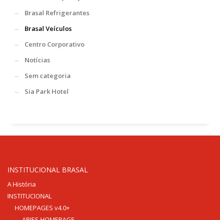
Área Especial de Postos – Pistão Sul Brasília (DF)
Brasal Refrigerantes
Fone: (61) 3036-9962
Brasal Veículos
Centro Corporativo
Se você procura outrs contatos, entre em contato conosco,
enviando um e-mail para contato@brasal.com.br. Obrigado!
Notícias
Sem categoria
Sia Park Hotel
INSTITUCIONAL BRASAL
A História
INSTITUCIONAL
HOMEPAGES v4.0+
ARIES HOMEPAGE