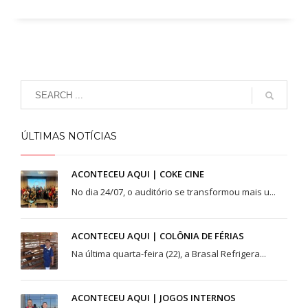
Ceilândia
QNN 30 Área Especial F
Fone: (61) 3035-6666
Taguatinga
Pistão Sul CSG 9
Fone: (61) 3030-6666
ÚLTIMAS NOTÍCIAS
Ford
Taguatinga
ACONTECEU AQUI | COKE CINE
Pistão Sul CSG 9
No dia 24/07, o auditório se transformou mais u...
Fone: (61) 3030-6666
Ceilândia
ACONTECEU AQUI | COLÔNIA DE FÉRIAS
QNN 30 Área Especial F
Na última quarta-feira (22), a Brasal Refrigera...
Fone: (61) 3035-6666
Park Sul
ACONTECEU AQUI | JOGOS INTERNOS
SGCV Sul Lote 12, Parte C, EPIA