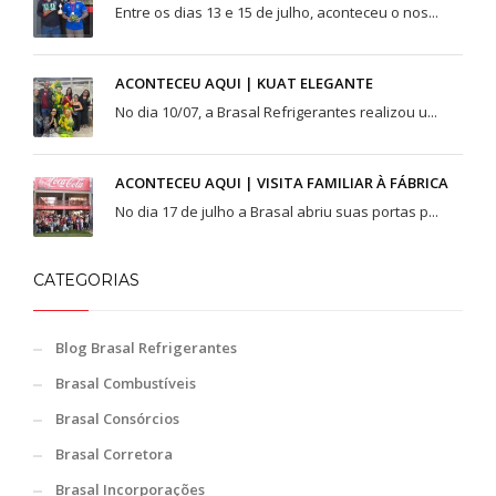
Entre os dias 13 e 15 de julho, aconteceu o nos...
Fone: (61) 3773-6655
BRASAL COMBUSTÍVEIS
ACONTECEU AQUI | KUAT ELEGANTE
SIA
No dia 10/07, a Brasal Refrigerantes realizou u...
Quadra - 2C Conjunto - A
Fone: (61) 3046-6070
ACONTECEU AQUI | VISITA FAMILIAR À FÁBRICA
Cruzeiro
No dia 17 de julho a Brasal abriu suas portas p...
SRES Área Esp. s/no, Bloco M Brasília (DF)
Fone: (61) 3233-3890
CATEGORIAS
Samambaia
QI 416, Conj. H, Lote 1 Brasília (DF)
Fone: (61) 3081-4921
Blog Brasal Refrigerantes
Brasal Combustíveis
Setor de Clubes Sul
SCE Sul Trecho 1, Conj. 9 - Avenida das Nações Brasília (DF)
Brasal Consórcios
Fone: (61) 3242-9052
Brasal Corretora
Taguatinga Setor Hoteleiro Sul
Brasal Incorporações