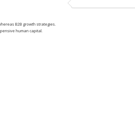
Ceilândia
QNN 30 Área Especial F
Fone: (61) 3035-6666
whereas B2B growth strategies.
Park Sul
xpensive human capital.
SGCV Sul Lote 12, Parte C, EPIA
Fone: (61) 3773-6655
osco, enviando um e-mail para contato@brasal.com.br. Obrigado!