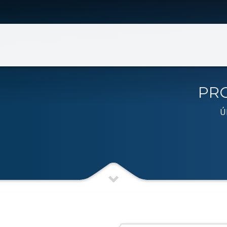
BRASAL INCORPORAÇÕES
BRASAL VEÍCULOS
ia
Volkswagen
echo 2 Lote 630
SIA
(61) 4042-5677
SIA Trecho 01 Lote 555
Fone: (61) 3962-6666
ia
39 Quadra 248 Nº 61 Lote 22
Ceilândia
PR
(62) 3414-8989
QNN 30 Área Especial F
Fone: (61) 3035-6666
Ú
ândia
s Vinhedos nº 1100
Taguatinga
(34) 2512-1213
Pistão Sul CSG 9
Fone: (61) 3030-6666
Ford
Taguatinga
Pistão Sul CSG 9
Fone: (61) 3030-6666