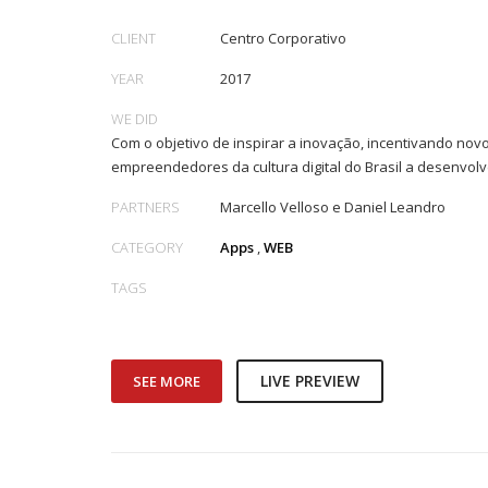
CLIENT
Centro Corporativo
YEAR
2017
WE DID
Com o objetivo de inspirar a inovação, incentivando novos
empreendedores da cultura digital do Brasil a desenvolve
PARTNERS
Marcello Velloso e Daniel Leandro
CATEGORY
Apps
,
WEB
TAGS
LIVE PREVIEW
SEE MORE