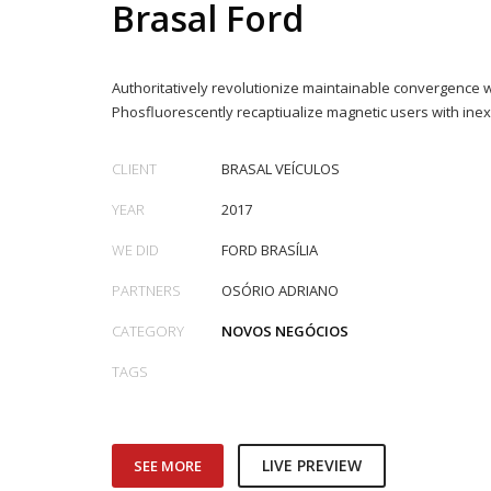
Brasal Ford
Fone: (62) 3488-1181 – 3488-1223
Unaí (MG)
Rodovia Três Jorge 7.300 Norte –
Authoritatively revolutionize maintainable convergence 
Bairro Tamboril
Phosfluorescently recaptiualize magnetic users with ine
Fone: (38) 3677-4494
CLIENT
BRASAL VEÍCULOS
YEAR
2017
Se você procura outrs contatos, entre em contato con
WE DID
FORD BRASÍLIA
PARTNERS
OSÓRIO ADRIANO
CATEGORY
NOVOS NEGÓCIOS
TAGS
LIVE PREVIEW
SEE MORE