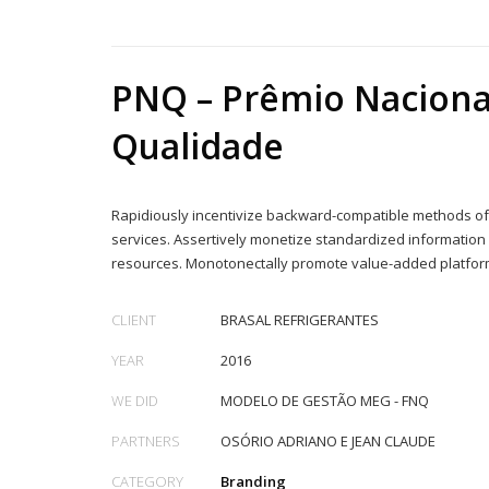
PNQ – Prêmio Naciona
Qualidade
Rapidiously incentivize backward-compatible methods 
services. Assertively monetize standardized informatio
resources. Monotonectally promote value-added platform
CLIENT
BRASAL REFRIGERANTES
YEAR
2016
WE DID
MODELO DE GESTÃO MEG - FNQ
PARTNERS
OSÓRIO ADRIANO E JEAN CLAUDE
CATEGORY
Branding