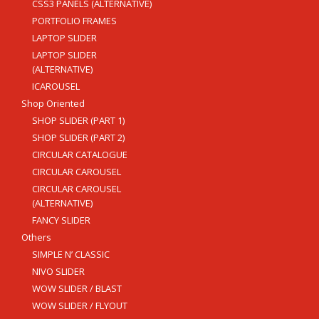
CSS3 PANELS (ALTERNATIVE)
Área Especial de Postos – Pistão Sul Brasília (DF)
PORTFOLIO FRAMES
Fone: (61) 3036-9962
LAPTOP SLIDER
LAPTOP SLIDER
Se você procura outrs contatos, entre em contato conosco,
(ALTERNATIVE)
enviando um e-mail para contato@brasal.com.br. Obrigado!
ICAROUSEL
Shop Oriented
SHOP SLIDER (PART 1)
SHOP SLIDER (PART 2)
CIRCULAR CATALOGUE
CIRCULAR CAROUSEL
CIRCULAR CAROUSEL
(ALTERNATIVE)
FANCY SLIDER
Others
SIMPLE N’ CLASSIC
NIVO SLIDER
WOW SLIDER / BLAST
WOW SLIDER / FLYOUT