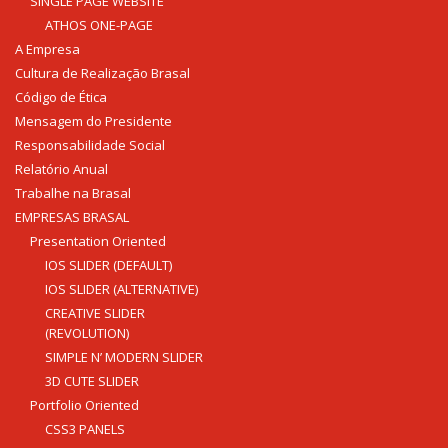
SINGLE PAGE WEBSITE
Fone: (61) 3773-6655
ATHOS ONE-PAGE
A Empresa
BRASAL COMBUSTÍVEIS
Cultura de Realização Brasal
SIA
Código de Ética
Quadra - 2C Conjunto - A
Mensagem do Presidente
Fone: (61) 3046-6070
Responsabilidade Social
Relatório Anual
Cruzeiro
Trabalhe na Brasal
SRES Área Esp. s/no, Bloco M Brasília (DF)
EMPRESAS BRASAL
Fone: (61) 3233-3890
Presentation Oriented
IOS SLIDER (DEFAULT)
Samambaia
QI 416, Conj. H, Lote 1 Brasília (DF)
IOS SLIDER (ALTERNATIVE)
Fone: (61) 3081-4921
CREATIVE SLIDER
(REVOLUTION)
Setor de Clubes Sul
SIMPLE N’ MODERN SLIDER
SCE Sul Trecho 1, Conj. 9 - Avenida das Nações Brasília (DF)
3D CUTE SLIDER
Fone: (61) 3242-9052
Portfolio Oriented
CSS3 PANELS
Taguatinga Setor Hoteleiro Sul