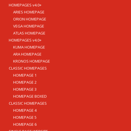
HOMEPAGES v4.0+
ARIES HOMEPAGE
Ceilândia
QNN 30 Área Especial F
ORION HOMEPAGE
Fone: (61) 3035-6666
VEGA HOMEPAGE
ATLAS HOMEPAGE
Taguatinga
HOMEPAGES v4.0+
Pistão Sul CSG 9
KUMA HOMEPAGE
Fone: (61) 3030-6666
ARA HOMEPAGE
KRONOS HOMEPAGE
Ford
CLASSIC HOMEPAGES
Taguatinga
HOMEPAGE 1
Pistão Sul CSG 9
HOMEPAGE 2
Fone: (61) 3030-6666
HOMEPAGE 3
Ceilândia
HOMEPAGE BOXED
QNN 30 Área Especial F
CLASSIC HOMEPAGES
Fone: (61) 3035-6666
HOMEPAGE 4
HOMEPAGE 5
Park Sul
HOMEPAGE 6
SGCV Sul Lote 12, Parte C, EPIA