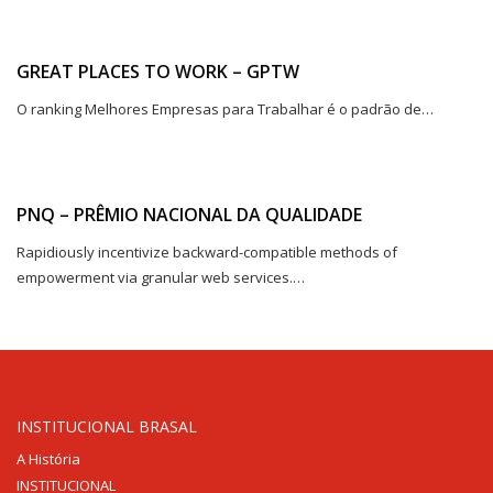
Rodovia Três Jorge 7.300 Norte – Bairro Tamboril
Fone: (38) 3677-4494
GREAT PLACES TO WORK – GPTW
BRASAL INCORPORAÇÕES
O ranking Melhores Empresas para Trabalhar é o padrão de…
Brasília
SIA Trecho 2 Lote 630
Fone: (61) 4042-5677
PNQ – PRÊMIO NACIONAL DA QUALIDADE
Goiânia
Rua 1139 Quadra 248 Nº 61 Lote 22
Rapidiously incentivize backward-compatible methods of
Fone: (62) 3414-8989
empowerment via granular web services.…
Uberlândia
Av. dos Vinhedos nº 1100
Fone: (34) 2512-1213
BRASAL VEÍCULOS
Volkswagen
INSTITUCIONAL BRASAL
SIA
A História
SIA Trecho 01 Lote 555
INSTITUCIONAL
Fone: (61) 3962-6666