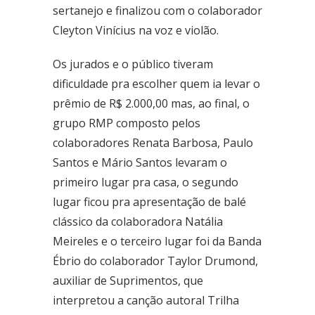
sertanejo e finalizou com o colaborador
Área Especial de Postos – Pistão Sul Brasília (DF)
Fone: (61) 3036-9962
Cleyton Vinícius na voz e violão.
Os jurados e o público tiveram
Se você procura outrs contatos, entre em contato conosco,
dificuldade pra escolher quem ia levar o
enviando um e-mail para contato@brasal.com.br. Obrigado!
prêmio de R$ 2.000,00 mas, ao final, o
grupo RMP composto pelos
colaboradores Renata Barbosa, Paulo
Santos e Mário Santos levaram o
primeiro lugar pra casa, o segundo
lugar ficou pra apresentação de balé
clássico da colaboradora Natália
Meireles e o terceiro lugar foi da Banda
Ébrio do colaborador Taylor Drumond,
auxiliar de Suprimentos, que
interpretou a canção autoral Trilha