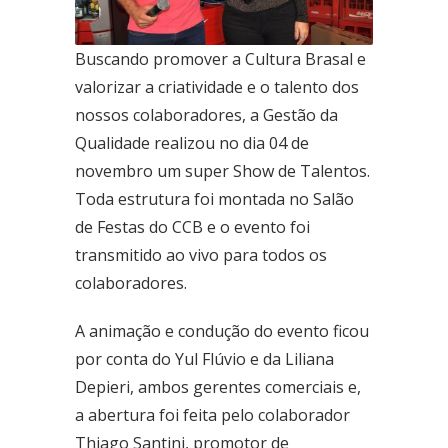
Ceilândia
Buscando promover a Cultura Brasal e
QNN 30 Área Especial F
valorizar a criatividade e o talento dos
Fone: (61) 3035-6666
nossos colaboradores, a Gestão da
Taguatinga
Qualidade realizou no dia 04 de
Pistão Sul CSG 9
novembro um super Show de Talentos.
Fone: (61) 3030-6666
Toda estrutura foi montada no Salão
Ford
de Festas do CCB e o evento foi
Taguatinga
transmitido ao vivo para todos os
Pistão Sul CSG 9
colaboradores.
Fone: (61) 3030-6666
A animação e condução do evento ficou
Ceilândia
QNN 30 Área Especial F
por conta do Yul Flúvio e da Liliana
Fone: (61) 3035-6666
Depieri, ambos gerentes comerciais e,
a abertura foi feita pelo colaborador
Park Sul
SGCV Sul Lote 12, Parte C, EPIA
Thiago Santini, promotor de