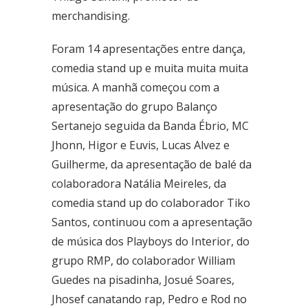
Fone: (61) 3773-6655
merchandising.
BRASAL COMBUSTÍVEIS
Foram 14 apresentações entre dança,
SIA
comedia stand up e muita muita muita
Quadra - 2C Conjunto - A
música. A manhã começou com a
Fone: (61) 3046-6070
apresentação do grupo Balanço
Cruzeiro
Sertanejo seguida da Banda Ébrio, MC
SRES Área Esp. s/no, Bloco M Brasília (DF)
Jhonn, Higor e Euvis, Lucas Alvez e
Fone: (61) 3233-3890
Guilherme, da apresentação de balé da
colaboradora Natália Meireles, da
Samambaia
QI 416, Conj. H, Lote 1 Brasília (DF)
comedia stand up do colaborador Tiko
Fone: (61) 3081-4921
Santos, continuou com a apresentação
de música dos Playboys do Interior, do
Setor de Clubes Sul
SCE Sul Trecho 1, Conj. 9 - Avenida das Nações Brasília (DF)
grupo RMP, do colaborador William
Fone: (61) 3242-9052
Guedes na pisadinha, Josué Soares,
Jhosef canatando rap, Pedro e Rod no
Taguatinga Setor Hoteleiro Sul