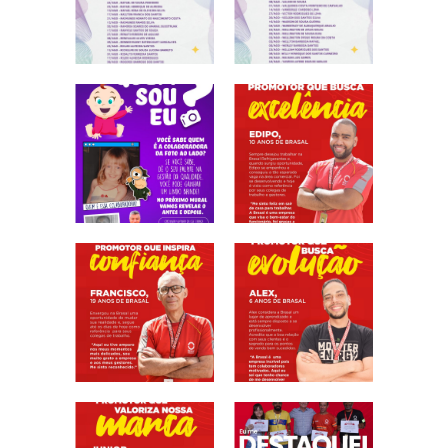
Fone: (61) 3773-6655
BRASAL COMBUSTÍVEIS
SIA
Quadra - 2C Conjunto - A
Fone: (61) 3046-6070
Cruzeiro
SRES Área Esp. s/no, Bloco M Brasília (DF)
Fone: (61) 3233-3890
Samambaia
QI 416, Conj. H, Lote 1 Brasília (DF)
Fone: (61) 3081-4921
Setor de Clubes Sul
SCE Sul Trecho 1, Conj. 9 - Avenida das Nações Brasília (DF)
Fone: (61) 3242-9052
Taguatinga Setor Hoteleiro Sul