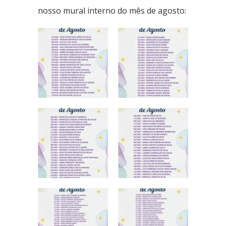
nosso mural interno do mês de agosto:
Ceilândia
QNN 30 Área Especial F
Fone: (61) 3035-6666
Taguatinga
Pistão Sul CSG 9
Fone: (61) 3030-6666
Ford
Taguatinga
Pistão Sul CSG 9
Fone: (61) 3030-6666
Ceilândia
QNN 30 Área Especial F
Fone: (61) 3035-6666
Park Sul
SGCV Sul Lote 12, Parte C, EPIA