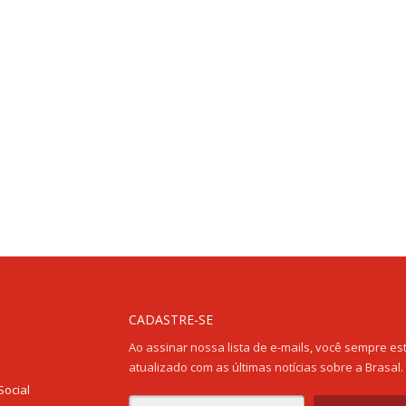
CADASTRE-SE
Ao assinar nossa lista de e-mails, você sempre es
atualizado com as últimas notícias sobre a Brasal.
Social