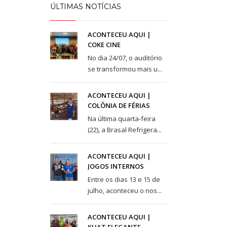
Taguatinga Setor Hoteleiro Sul
ÚLTIMAS NOTÍCIAS
Área Especial de Postos – Pistão Sul
Brasília (DF)
ACONTECEU AQUI |
Fone: (61) 3036-9962
COKE CINE
No dia 24/07, o auditório
se transformou mais u...
ACONTECEU AQUI |
COLÔNIA DE FÉRIAS
Na última quarta-feira
(22), a Brasal Refrigera...
ACONTECEU AQUI |
JOGOS INTERNOS
Entre os dias 13 e 15 de
julho, aconteceu o nos...
ACONTECEU AQUI |