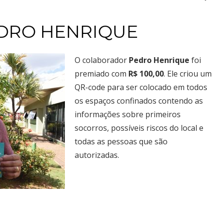
Ceilândia
QNN 30 Área Especial F
Fone: (61) 3035-6666
EDRO HENRIQUE
Park Sul
SGCV Sul Lote 12, Parte C, EPIA
O colaborador
Pedro Henrique
foi
Fone: (61) 3773-6655
premiado com
R$ 100,00
. Ele criou um
QR-code para ser colocado em todos
osco, enviando um e-mail para contato@brasal.com.br. Obrigado!
os espaços confinados contendo as
informações sobre primeiros
socorros, possíveis riscos do local e
todas as pessoas que são
autorizadas.