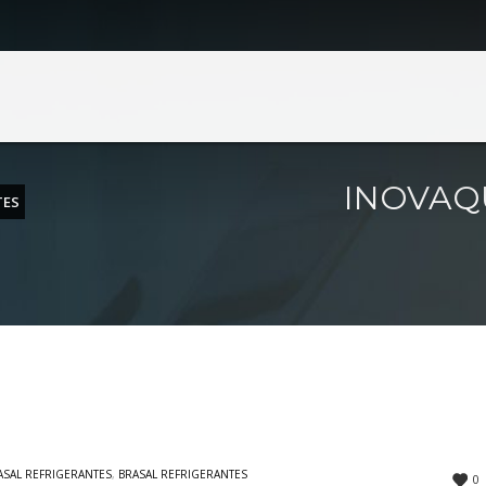
BRASAL INCORPORAÇÕES
BRASAL VEÍCULOS
ia
Volkswagen
echo 2 Lote 630
SIA
(61) 4042-5677
SIA Trecho 01 Lote 555
Fone: (61) 3962-6666
ia
39 Quadra 248 Nº 61 Lote 22
Ceilândia
INOVAQ
TES
(62) 3414-8989
QNN 30 Área Especial F
Fone: (61) 3035-6666
ândia
s Vinhedos nº 1100
Taguatinga
(34) 2512-1213
Pistão Sul CSG 9
Fone: (61) 3030-6666
Ford
Taguatinga
Pistão Sul CSG 9
Fone: (61) 3030-6666
ASAL REFRIGERANTES
,
BRASAL REFRIGERANTES
0