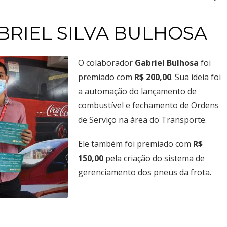
Ceilândia
QNN 30 Área Especial F
Fone: (61) 3035-6666
BRIEL SILVA BULHOSA
Park Sul
SGCV Sul Lote 12, Parte C, EPIA
O colaborador
Gabriel Bulhosa
foi
Fone: (61) 3773-6655
premiado com
R$ 200,00
. Sua ideia foi
a automação do lançamento de
osco, enviando um e-mail para contato@brasal.com.br. Obrigado!
combustível e fechamento de Ordens
de Serviço na área do Transporte.
Ele também foi premiado com
R$
150,00
pela criação do sistema de
gerenciamento dos pneus da frota.