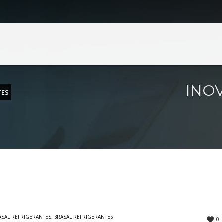
BRASAL INCORPORAÇÕES
BRASAL VEÍCULOS
ia
Volkswagen
echo 2 Lote 630
SIA
(61) 4042-5677
SIA Trecho 01 Lote 555
Fone: (61) 3962-6666
ia
39 Quadra 248 Nº 61 Lote 22
Ceilândia
INOV
TES
(62) 3414-8989
QNN 30 Área Especial F
Fone: (61) 3035-6666
ândia
s Vinhedos nº 1100
Taguatinga
(34) 2512-1213
Pistão Sul CSG 9
Fone: (61) 3030-6666
Ford
Taguatinga
Pistão Sul CSG 9
Fone: (61) 3030-6666
ASAL REFRIGERANTES
,
BRASAL REFRIGERANTES
0