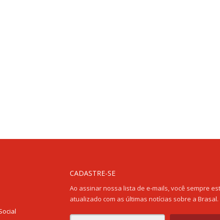
CADASTRE-SE
Ao assinar nossa lista de e-mails, você sempre es
atualizado com as últimas notícias sobre a Brasal.
Social