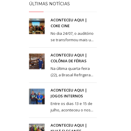
Taguatinga Setor Hoteleiro Sul
ÚLTIMAS NOTÍCIAS
Área Especial de Postos – Pistão Sul
Brasília (DF)
ACONTECEU AQUI |
Fone: (61) 3036-9962
COKE CINE
No dia 24/07, o auditório
se transformou mais u...
ACONTECEU AQUI |
COLÔNIA DE FÉRIAS
Na última quarta-feira
(22), a Brasal Refrigera...
ACONTECEU AQUI |
JOGOS INTERNOS
Entre os dias 13 e 15 de
julho, aconteceu o nos...
ACONTECEU AQUI |