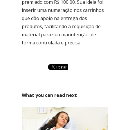
premiado com R$ 100,00. Sua ideia foi
inserir uma numeração nos carrinhos
Ceilândia
que dão apoio na entrega dos
QNN 30 Área Especial F
Fone: (61) 3035-6666
produtos, facilitando a requisição de
material para sua manutenção, de
Taguatinga
forma controlada e precisa.
Pistão Sul CSG 9
Fone: (61) 3030-6666
Ford
Taguatinga
Pistão Sul CSG 9
Fone: (61) 3030-6666
What you can read next
Ceilândia
QNN 30 Área Especial F
Fone: (61) 3035-6666
Park Sul
SGCV Sul Lote 12, Parte C, EPIA