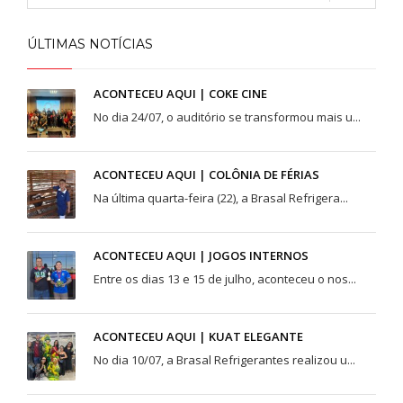
Área Especial de Postos – Pistão Sul Brasília (DF)
Fone: (61) 3036-9962
ÚLTIMAS NOTÍCIAS
Se você procura outrs contatos, entre em contato conosco,
ACONTECEU AQUI | COKE CINE
enviando um e-mail para contato@brasal.com.br. Obrigado!
No dia 24/07, o auditório se transformou mais u...
ACONTECEU AQUI | COLÔNIA DE FÉRIAS
Na última quarta-feira (22), a Brasal Refrigera...
ACONTECEU AQUI | JOGOS INTERNOS
Entre os dias 13 e 15 de julho, aconteceu o nos...
ACONTECEU AQUI | KUAT ELEGANTE
No dia 10/07, a Brasal Refrigerantes realizou u...