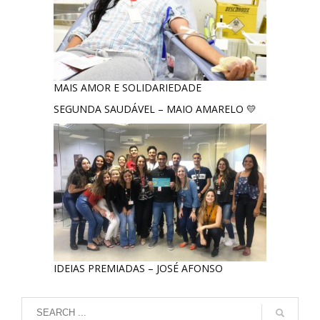
Fone: (61) 3773-6655
BRASAL COMBUSTÍVEIS
SIA
Quadra - 2C Conjunto - A
MAIS AMOR E SOLIDARIEDADE
Fone: (61) 3046-6070
SEGUNDA SAUDÁVEL – MAIO AMARELO 💛
Cruzeiro
SRES Área Esp. s/no, Bloco M Brasília (DF)
Fone: (61) 3233-3890
Samambaia
QI 416, Conj. H, Lote 1 Brasília (DF)
Fone: (61) 3081-4921
Setor de Clubes Sul
IDEIAS PREMIADAS – JOSÉ AFONSO
SCE Sul Trecho 1, Conj. 9 - Avenida das Nações Brasília (DF)
Fone: (61) 3242-9052
Taguatinga Setor Hoteleiro Sul