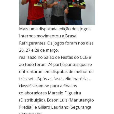
Ceilândia
QNN 30 Área Especial F
Fone: (61) 3035-6666
Mais uma disputada edição dos Jogos
Taguatinga
Internos movimentou a Brasal
Pistão Sul CSG 9
Refrigerantes. Os jogos foram nos dias
Fone: (61) 3030-6666
26, 27 e 28 de março,
Ford
realizado no Salão de Festas do CCB e
Taguatinga
ao todo foram 24 participantes que se
Pistão Sul CSG 9
enfrentaram em disputas de melhor de
Fone: (61) 3030-6666
três sets. Após as fases eliminatórias,
Ceilândia
classificaram-se para a final os
QNN 30 Área Especial F
colaboradores Marcelo Filgueira
Fone: (61) 3035-6666
(Distribuição), Edson Luiz (Manutenção
Park Sul
Predial) e Giliard Lauriano (Segurança
SGCV Sul Lote 12, Parte C, EPIA