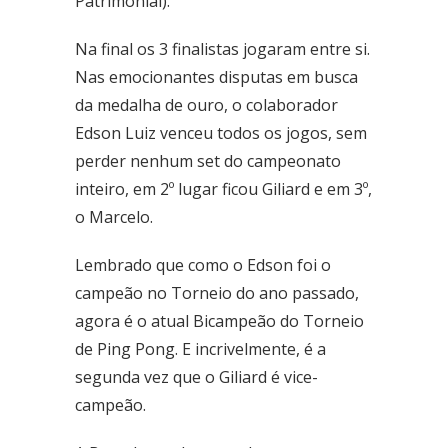
Patrimonial).
Fone: (61) 3773-6655
Na final os 3 finalistas jogaram entre si.
BRASAL COMBUSTÍVEIS
Nas emocionantes disputas em busca
SIA
da medalha de ouro, o colaborador
Quadra - 2C Conjunto - A
Edson Luiz venceu todos os jogos, sem
Fone: (61) 3046-6070
perder nenhum set do campeonato
Cruzeiro
inteiro, em 2º lugar ficou Giliard e em 3º,
SRES Área Esp. s/no, Bloco M Brasília (DF)
o Marcelo.
Fone: (61) 3233-3890
Lembrado que como o Edson foi o
Samambaia
QI 416, Conj. H, Lote 1 Brasília (DF)
campeão no Torneio do ano passado,
Fone: (61) 3081-4921
agora é o atual Bicampeão do Torneio
de Ping Pong. E incrivelmente, é a
Setor de Clubes Sul
segunda vez que o Giliard é vice-
SCE Sul Trecho 1, Conj. 9 - Avenida das Nações Brasília (DF)
Fone: (61) 3242-9052
campeão.
Taguatinga Setor Hoteleiro Sul