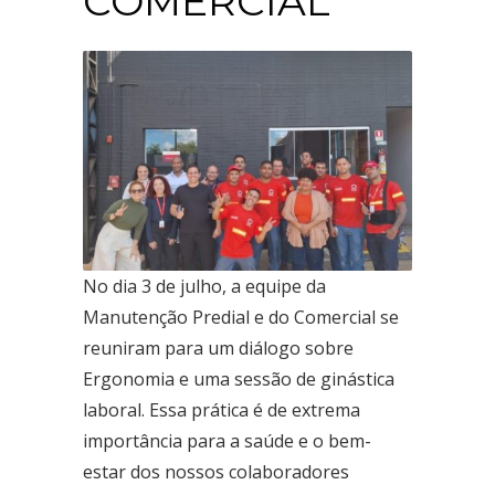
COMERCIAL
Ceilândia
QNN 30 Área Especial F
Fone: (61) 3035-6666
Taguatinga
Pistão Sul CSG 9
Fone: (61) 3030-6666
Ford
Taguatinga
No dia 3 de julho, a equipe da
Pistão Sul CSG 9
Manutenção Predial e do Comercial se
Fone: (61) 3030-6666
reuniram para um diálogo sobre
Ceilândia
Ergonomia e uma sessão de ginástica
QNN 30 Área Especial F
laboral. Essa prática é de extrema
Fone: (61) 3035-6666
importância para a saúde e o bem-
Park Sul
estar dos nossos colaboradores
SGCV Sul Lote 12, Parte C, EPIA