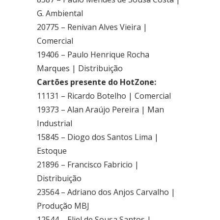
Área Especial de Postos – Pistão Sul Brasília (DF)
G. Ambiental
Fone: (61) 3036-9962
20775 – Renivan Alves Vieira |
Comercial
Se você procura outrs contatos, entre em contato conosco,
19406 – Paulo Henrique Rocha
enviando um e-mail para contato@brasal.com.br. Obrigado!
Marques | Distribuição
Cartões presente do HotZone:
11131 – Ricardo Botelho | Comercial
19373 – Alan Araújo Pereira | Man
Industrial
15845 – Diogo dos Santos Lima |
Estoque
21896 – Francisco Fabricio |
Distribuição
23564 – Adriano dos Anjos Carvalho |
Produção MBJ
12544 – Eliel de Sousa Santos |