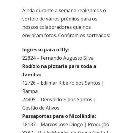
Fone: (61) 3773-6655
Ainda durante a semana realizamos o
sorteio de vários prêmios para os
BRASAL COMBUSTÍVEIS
nossos colaboradores que nos
SIA
Quadra - 2C Conjunto - A
enviaram fotos. Confiram os sorteados:
Fone: (61) 3046-6070
Ingresso para o Ifly:
Cruzeiro
22824 – Fernando Augusto Silva
SRES Área Esp. s/no, Bloco M Brasília (DF)
Rodízio na pizzaria para toda a
Fone: (61) 3233-3890
família:
Samambaia
12726 – Edilmar Ribeiro dos Santos |
QI 416, Conj. H, Lote 1 Brasília (DF)
Rampa
Fone: (61) 3081-4921
24805 – Derivaldo F. dos Santos |
Setor de Clubes Sul
Gestão de Ativos
SCE Sul Trecho 1, Conj. 9 - Avenida das Nações Brasília (DF)
Passaportes para o Nicolândia:
Fone: (61) 3242-9052
18137 – Marcos José Diogo | Produção
Taguatinga Setor Hoteleiro Sul
8387 – Paulo Mendes de Sousa Costa |