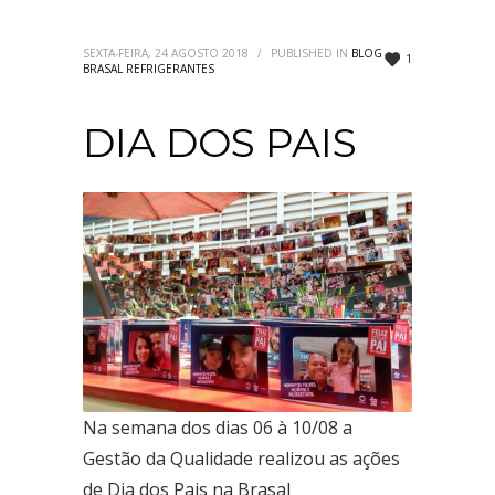
Rodovia Três Jorge 7.300 Norte – Bairro Tamboril
Fone: (38) 3677-4494
SEXTA-FEIRA, 24 AGOSTO 2018
/
PUBLISHED IN
BLOG
1
BRASAL REFRIGERANTES
BRASAL INCORPORAÇÕES
Brasília
DIA DOS PAIS
SIA Trecho 2 Lote 630
Fone: (61) 4042-5677
Goiânia
Rua 1139 Quadra 248 Nº 61 Lote 22
Fone: (62) 3414-8989
Uberlândia
Av. dos Vinhedos nº 1100
Fone: (34) 2512-1213
BRASAL VEÍCULOS
Volkswagen
Na semana dos dias 06 à 10/08 a
SIA
Gestão da Qualidade realizou as ações
SIA Trecho 01 Lote 555
de Dia dos Pais na Brasal
Fone: (61) 3962-6666