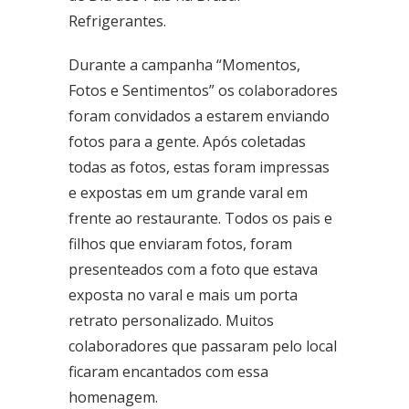
Refrigerantes.
Ceilândia
QNN 30 Área Especial F
Durante a campanha “Momentos,
Fone: (61) 3035-6666
Fotos e Sentimentos” os colaboradores
foram convidados a estarem enviando
Taguatinga
fotos para a gente. Após coletadas
Pistão Sul CSG 9
Fone: (61) 3030-6666
todas as fotos, estas foram impressas
e expostas em um grande varal em
Ford
frente ao restaurante. Todos os pais e
Taguatinga
Pistão Sul CSG 9
filhos que enviaram fotos, foram
Fone: (61) 3030-6666
presenteados com a foto que estava
exposta no varal e mais um porta
Ceilândia
retrato personalizado. Muitos
QNN 30 Área Especial F
Fone: (61) 3035-6666
colaboradores que passaram pelo local
ficaram encantados com essa
Park Sul
homenagem.
SGCV Sul Lote 12, Parte C, EPIA