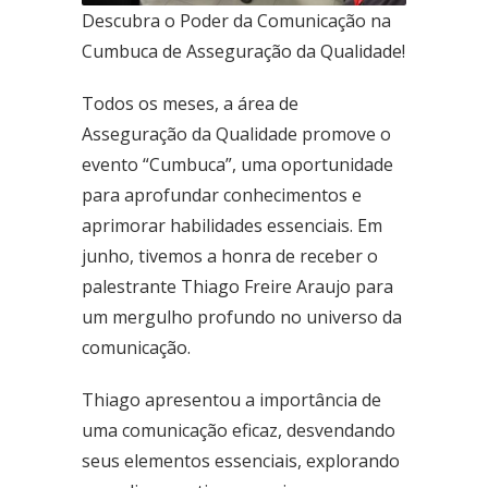
Descubra o Poder da Comunicação na
Ceilândia
Cumbuca de Asseguração da Qualidade!
QNN 30 Área Especial F
Fone: (61) 3035-6666
Todos os meses, a área de
Asseguração da Qualidade promove o
Taguatinga
evento “Cumbuca”, uma oportunidade
Pistão Sul CSG 9
Fone: (61) 3030-6666
para aprofundar conhecimentos e
aprimorar habilidades essenciais. Em
Ford
junho, tivemos a honra de receber o
Taguatinga
palestrante Thiago Freire Araujo para
Pistão Sul CSG 9
Fone: (61) 3030-6666
um mergulho profundo no universo da
comunicação.
Ceilândia
QNN 30 Área Especial F
Thiago apresentou a importância de
Fone: (61) 3035-6666
uma comunicação eficaz, desvendando
Park Sul
seus elementos essenciais, explorando
SGCV Sul Lote 12, Parte C, EPIA