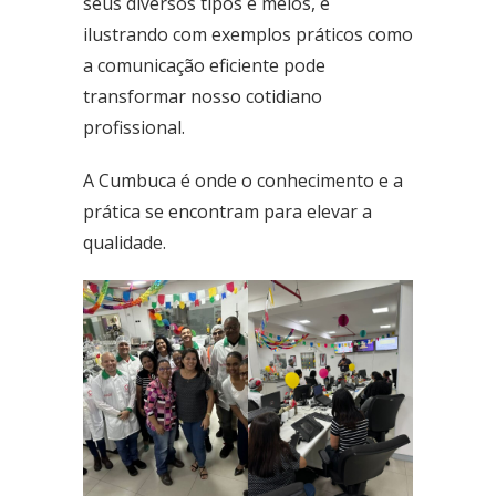
seus diversos tipos e meios, e
Fone: (61) 3773-6655
ilustrando com exemplos práticos como
a comunicação eficiente pode
BRASAL COMBUSTÍVEIS
transformar nosso cotidiano
SIA
Quadra - 2C Conjunto - A
profissional.
Fone: (61) 3046-6070
A Cumbuca é onde o conhecimento e a
Cruzeiro
prática se encontram para elevar a
SRES Área Esp. s/no, Bloco M Brasília (DF)
qualidade.
Fone: (61) 3233-3890
Samambaia
QI 416, Conj. H, Lote 1 Brasília (DF)
Fone: (61) 3081-4921
Setor de Clubes Sul
SCE Sul Trecho 1, Conj. 9 - Avenida das Nações Brasília (DF)
Fone: (61) 3242-9052
Taguatinga Setor Hoteleiro Sul