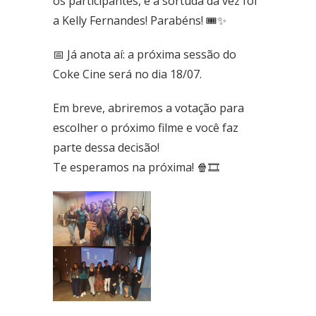
os participantes, e a sortuda da vez foi
Fone: (61) 3773-6655
a Kelly Fernandes! Parabéns! 🎟️✨
BRASAL COMBUSTÍVEIS
📅 Já anota aí: a próxima sessão do
SIA
Coke Cine será no dia 18/07.
Quadra - 2C Conjunto - A
Fone: (61) 3046-6070
Em breve, abriremos a votação para
Cruzeiro
escolher o próximo filme e você faz
SRES Área Esp. s/no, Bloco M Brasília (DF)
parte dessa decisão!
Fone: (61) 3233-3890
Te esperamos na próxima! 🍿🎞️
Samambaia
QI 416, Conj. H, Lote 1 Brasília (DF)
Fone: (61) 3081-4921
Setor de Clubes Sul
SCE Sul Trecho 1, Conj. 9 - Avenida das Nações Brasília (DF)
Fone: (61) 3242-9052
Taguatinga Setor Hoteleiro Sul