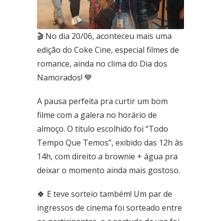
Ceilândia
QNN 30 Área Especial F
🎬 No dia 20/06, aconteceu mais uma
Fone: (61) 3035-6666
edição do Coke Cine, especial filmes de
romance, ainda no clima do Dia dos
Taguatinga
Pistão Sul CSG 9
Namorados! 💙
Fone: (61) 3030-6666
A pausa perfeita pra curtir um bom
Ford
filme com a galera no horário de
Taguatinga
almoço. O título escolhido foi “Todo
Pistão Sul CSG 9
Fone: (61) 3030-6666
Tempo Que Temos”, exibido das 12h às
14h, com direito a brownie + água pra
Ceilândia
deixar o momento ainda mais gostoso.
QNN 30 Área Especial F
Fone: (61) 3035-6666
🍀 E teve sorteio também! Um par de
Park Sul
ingressos de cinema foi sorteado entre
SGCV Sul Lote 12, Parte C, EPIA