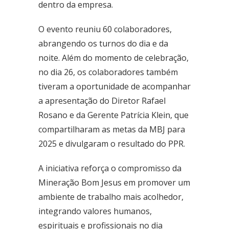
dentro da empresa.
Fone: (61) 3773-6655
O evento reuniu 60 colaboradores,
BRASAL COMBUSTÍVEIS
abrangendo os turnos do dia e da
SIA
noite. Além do momento de celebração,
Quadra - 2C Conjunto - A
Fone: (61) 3046-6070
no dia 26, os colaboradores também
tiveram a oportunidade de acompanhar
Cruzeiro
a apresentação do Diretor Rafael
SRES Área Esp. s/no, Bloco M Brasília (DF)
Fone: (61) 3233-3890
Rosano e da Gerente Patrícia Klein, que
compartilharam as metas da MBJ para
Samambaia
2025 e divulgaram o resultado do PPR.
QI 416, Conj. H, Lote 1 Brasília (DF)
Fone: (61) 3081-4921
A iniciativa reforça o compromisso da
Setor de Clubes Sul
Mineração Bom Jesus em promover um
SCE Sul Trecho 1, Conj. 9 - Avenida das Nações Brasília (DF)
ambiente de trabalho mais acolhedor,
Fone: (61) 3242-9052
integrando valores humanos,
espirituais e profissionais no dia
Taguatinga Setor Hoteleiro Sul