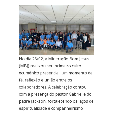
Ceilândia
QNN 30 Área Especial F
Fone: (61) 3035-6666
Taguatinga
Pistão Sul CSG 9
Fone: (61) 3030-6666
Ford
No dia 25/02, a Mineração Bom Jesus
Taguatinga
(MBJ) realizou seu primeiro culto
Pistão Sul CSG 9
Fone: (61) 3030-6666
ecumênico presencial, um momento de
fé, reflexão e união entre os
Ceilândia
colaboradores. A celebração contou
QNN 30 Área Especial F
com a presença do pastor Gabriel e do
Fone: (61) 3035-6666
padre Jackson, fortalecendo os laços de
Park Sul
espiritualidade e companheirismo
SGCV Sul Lote 12, Parte C, EPIA