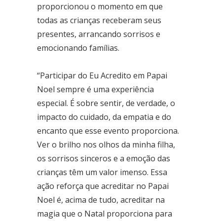
proporcionou o momento em que
Área Especial de Postos – Pistão Sul Brasília (DF)
Fone: (61) 3036-9962
todas as crianças receberam seus
presentes, arrancando sorrisos e
emocionando famílias.
Se você procura outrs contatos, entre em contato conosco,
enviando um e-mail para contato@brasal.com.br. Obrigado!
“Participar do Eu Acredito em Papai
Noel sempre é uma experiência
especial. É sobre sentir, de verdade, o
impacto do cuidado, da empatia e do
encanto que esse evento proporciona.
Ver o brilho nos olhos da minha filha,
os sorrisos sinceros e a emoção das
crianças têm um valor imenso. Essa
ação reforça que acreditar no Papai
Noel é, acima de tudo, acreditar na
magia que o Natal proporciona para