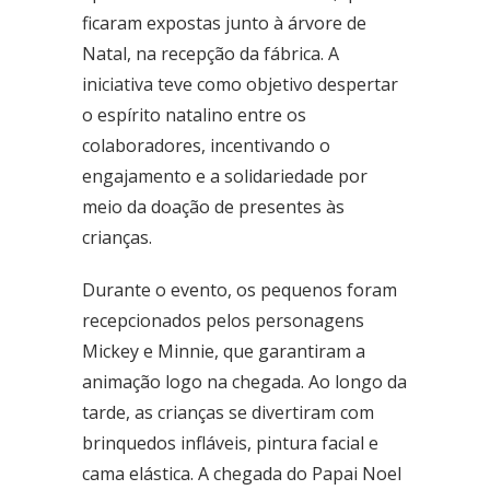
Fone: (61) 3773-6655
ficaram expostas junto à árvore de
Natal, na recepção da fábrica. A
BRASAL COMBUSTÍVEIS
iniciativa teve como objetivo despertar
SIA
o espírito natalino entre os
Quadra - 2C Conjunto - A
colaboradores, incentivando o
Fone: (61) 3046-6070
engajamento e a solidariedade por
Cruzeiro
meio da doação de presentes às
SRES Área Esp. s/no, Bloco M Brasília (DF)
crianças.
Fone: (61) 3233-3890
Durante o evento, os pequenos foram
Samambaia
QI 416, Conj. H, Lote 1 Brasília (DF)
recepcionados pelos personagens
Fone: (61) 3081-4921
Mickey e Minnie, que garantiram a
animação logo na chegada. Ao longo da
Setor de Clubes Sul
tarde, as crianças se divertiram com
SCE Sul Trecho 1, Conj. 9 - Avenida das Nações Brasília (DF)
Fone: (61) 3242-9052
brinquedos infláveis, pintura facial e
cama elástica. A chegada do Papai Noel
Taguatinga Setor Hoteleiro Sul