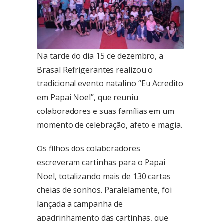
Ceilândia
QNN 30 Área Especial F
Fone: (61) 3035-6666
Na tarde do dia 15 de dezembro, a
Taguatinga
Brasal Refrigerantes realizou o
Pistão Sul CSG 9
tradicional evento natalino “Eu Acredito
Fone: (61) 3030-6666
em Papai Noel”, que reuniu
Ford
colaboradores e suas famílias em um
Taguatinga
momento de celebração, afeto e magia.
Pistão Sul CSG 9
Fone: (61) 3030-6666
Os filhos dos colaboradores
escreveram cartinhas para o Papai
Ceilândia
QNN 30 Área Especial F
Noel, totalizando mais de 130 cartas
Fone: (61) 3035-6666
cheias de sonhos. Paralelamente, foi
lançada a campanha de
Park Sul
apadrinhamento das cartinhas, que
SGCV Sul Lote 12, Parte C, EPIA