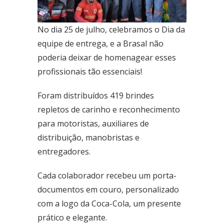
Ceilândia
No dia 25 de julho, celebramos o Dia da
QNN 30 Área Especial F
equipe de entrega, e a Brasal não
Fone: (61) 3035-6666
poderia deixar de homenagear esses
Taguatinga
profissionais tão essenciais!
Pistão Sul CSG 9
Fone: (61) 3030-6666
Foram distribuídos 419 brindes
repletos de carinho e reconhecimento
Ford
Taguatinga
para motoristas, auxiliares de
Pistão Sul CSG 9
distribuição, manobristas e
Fone: (61) 3030-6666
entregadores.
Ceilândia
Cada colaborador recebeu um porta-
QNN 30 Área Especial F
Fone: (61) 3035-6666
documentos em couro, personalizado
com a logo da Coca-Cola, um presente
Park Sul
prático e elegante.
SGCV Sul Lote 12, Parte C, EPIA