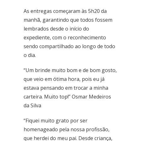
Fone: (61) 3773-6655
As entregas começaram às 5h20 da
manhã, garantindo que todos fossem
BRASAL COMBUSTÍVEIS
lembrados desde o início do
SIA
Quadra - 2C Conjunto - A
expediente, com o reconhecimento
Fone: (61) 3046-6070
sendo compartilhado ao longo de todo
o dia.
Cruzeiro
SRES Área Esp. s/no, Bloco M Brasília (DF)
“Um brinde muito bom e de bom gosto,
Fone: (61) 3233-3890
que veio em ótima hora, pois eu já
Samambaia
estava pensando em trocar a minha
QI 416, Conj. H, Lote 1 Brasília (DF)
carteira. Muito top!” Osmar Medeiros
Fone: (61) 3081-4921
da Silva
Setor de Clubes Sul
SCE Sul Trecho 1, Conj. 9 - Avenida das Nações Brasília (DF)
“Fiquei muito grato por ser
Fone: (61) 3242-9052
homenageado pela nossa profissão,
que herdei do meu pai. Desde criança,
Taguatinga Setor Hoteleiro Sul