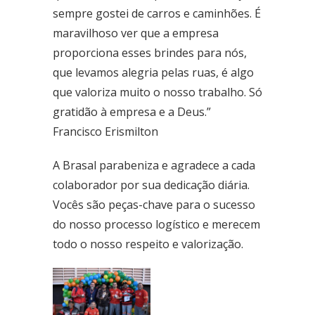
Área Especial de Postos – Pistão Sul Brasília (DF)
sempre gostei de carros e caminhões. É
Fone: (61) 3036-9962
maravilhoso ver que a empresa
proporciona esses brindes para nós,
Se você procura outrs contatos, entre em contato conosco,
que levamos alegria pelas ruas, é algo
enviando um e-mail para contato@brasal.com.br. Obrigado!
que valoriza muito o nosso trabalho. Só
gratidão à empresa e a Deus.”
Francisco Erismilton
A Brasal parabeniza e agradece a cada
colaborador por sua dedicação diária.
Vocês são peças-chave para o sucesso
do nosso processo logístico e merecem
todo o nosso respeito e valorização.