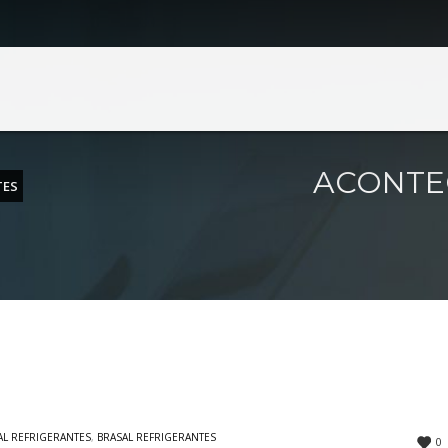
BRASAL INCORPORAÇÕES
BRASAL VEÍCULOS
ia
Volkswagen
echo 2 Lote 630
SIA
(61) 4042-5677
SIA Trecho 01 Lote 555
Fone: (61) 3962-6666
ia
39 Quadra 248 Nº 61 Lote 22
Ceilândia
ACONTEC
TES
(62) 3414-8989
QNN 30 Área Especial F
Fone: (61) 3035-6666
ândia
s Vinhedos nº 1100
Taguatinga
(34) 2512-1213
Pistão Sul CSG 9
Fone: (61) 3030-6666
Ford
Taguatinga
Pistão Sul CSG 9
Fone: (61) 3030-6666
AL REFRIGERANTES
,
BRASAL REFRIGERANTES
0