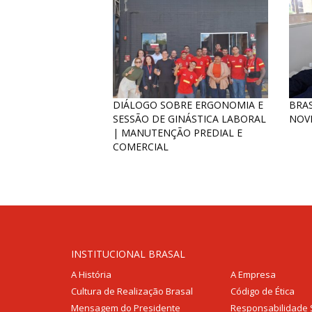
DIÁLOGO SOBRE ERGONOMIA E
BRAS
SESSÃO DE GINÁSTICA LABORAL
NOV
| MANUTENÇÃO PREDIAL E
COMERCIAL
INSTITUCIONAL BRASAL
A História
A Empresa
Cultura de Realização Brasal
Código de Ética
Mensagem do Presidente
Responsabilidade 