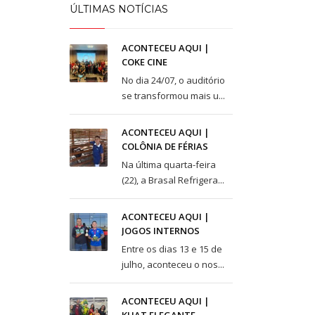
Taguatinga Setor Hoteleiro Sul
ÚLTIMAS NOTÍCIAS
Área Especial de Postos – Pistão Sul
Brasília (DF)
ACONTECEU AQUI |
Fone: (61) 3036-9962
COKE CINE
No dia 24/07, o auditório
se transformou mais u...
ACONTECEU AQUI |
COLÔNIA DE FÉRIAS
Na última quarta-feira
(22), a Brasal Refrigera...
ACONTECEU AQUI |
JOGOS INTERNOS
Entre os dias 13 e 15 de
julho, aconteceu o nos...
ACONTECEU AQUI |