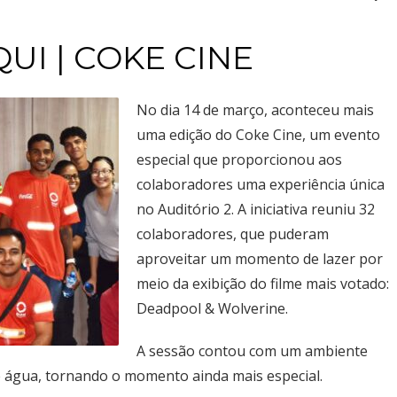
Ceilândia
QNN 30 Área Especial F
Fone: (61) 3035-6666
I | COKE CINE
Park Sul
SGCV Sul Lote 12, Parte C, EPIA
No dia 14 de março, aconteceu mais
Fone: (61) 3773-6655
uma edição do Coke Cine, um evento
especial que proporcionou aos
osco, enviando um e-mail para contato@brasal.com.br. Obrigado!
colaboradores uma experiência única
no Auditório 2. A iniciativa reuniu 32
colaboradores, que puderam
aproveitar um momento de lazer por
meio da exibição do filme mais votado:
Deadpool & Wolverine.
A sessão contou com um ambiente
s e água, tornando o momento ainda mais especial.