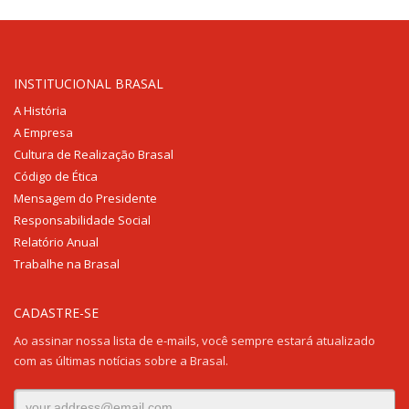
Ceilândia
QNN 30 Área Especial F
Fone: (61) 3035-6666
INSTITUCIONAL BRASAL
A História
Taguatinga
A Empresa
Pistão Sul CSG 9
Cultura de Realização Brasal
Fone: (61) 3030-6666
Código de Ética
Mensagem do Presidente
Ford
Responsabilidade Social
Taguatinga
Pistão Sul CSG 9
Relatório Anual
Fone: (61) 3030-6666
Trabalhe na Brasal
Ceilândia
CADASTRE-SE
QNN 30 Área Especial F
Ao assinar nossa lista de e-mails, você sempre estará atualizado
Fone: (61) 3035-6666
com as últimas notícias sobre a Brasal.
Park Sul
SGCV Sul Lote 12, Parte C, EPIA