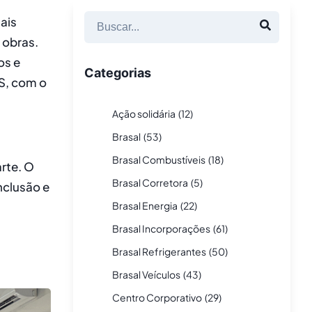
ais
 obras.
os e
Categorias
S, com o
Ação solidária
(
12
)
Brasal
(
53
)
Brasal Combustíveis
(
18
)
arte. O
Brasal Corretora
(
5
)
nclusão e
Brasal Energia
(
22
)
Brasal Incorporações
(
61
)
Brasal Refrigerantes
(
50
)
Brasal Veículos
(
43
)
Centro Corporativo
(
29
)