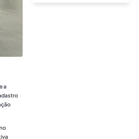
e a
adastro
cação
omo
tiva